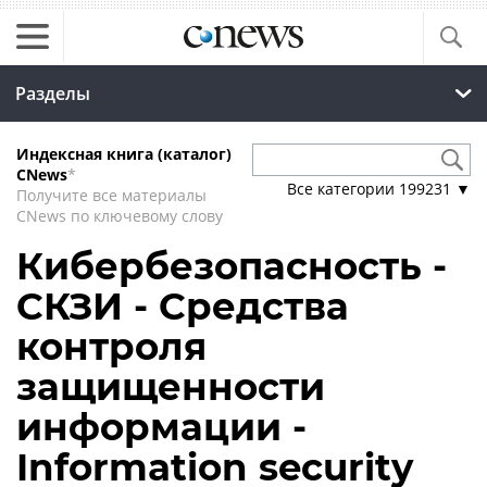
Разделы
Индексная книга (каталог)
CNews
*
Все категории
199231
▼
Получите все материалы
CNews по ключевому слову
Кибербезопасность -
СКЗИ - Средства
контроля
защищенности
информации -
Information security