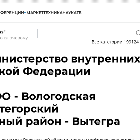
НФЕРЕНЦИИ
МАРКЕТ
ТЕХНИКА
НАУКА
ТВ
ws
*
по ключевому
Все категории
199124
нистерство внутренни
ской Федерации
ФО - Вологодская
ытегорский
ый район - Вытегра
-комитета Вологодской области: почему цифровая экономика