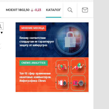
MOEXIT
1802,50
-0,23
КАТАЛОГ
МНЕНИЕ МЕСЯЦА
▼
Почему соответствие
стандартам не гарантирует
х
защиту от киберугроз
CNEWS ANALYTICS
Топ-10 сфер применения
квантовых компьютеров.
Инфографика CNews