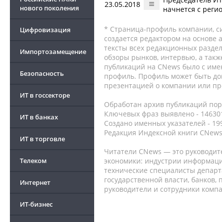
23.05.2018
нового поколения
начнется с реги
* Страница-профиль компании, сис
Цифровизация
создается редактором на основе
тексты всех редакционных раздел
Импортозамещение
обзоры рынков, интервью, а такж
публикаций на CNews было с име
Безопасность
профиль. Профиль может быть до
презентацией о компании или про
ИТ в госсекторе
Обработан архив публикаций порт
Ключевых фраз выявлено - 146301
ИТ в банках
Создано именных указателей - 19
Редакция Индексной книги CNews
ИТ в торговле
Читатели CNews — это руководит
Телеком
экономики: индустрии информаци
технические специалисты депар
государственной власти, банков,
Интернет
руководители и сотрудники комп
ИТ-бизнес