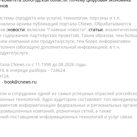
онов
темы (продукта или услуги), технологии, персоны и т.п.
 анализа архива публикаций портала CNews. Обрабатываются
ов (
новости
, включая "Главные новости",
статьи
, аналитически
е содержание партнёрских проектов). Таким образом, чем боль
нем компании или продукта/услуги, тем более информативен
полнен (обогащен) дополнительной информацией, в т.ч.
дукте/услуге.
ала CNews.ru c 11.1998 до 08.2026 годы.
8, в очереди разбора - 724624.
9124.
 -
book@cnews.ru
ели и сотрудники одной из самых успешных отраслей российск
онных технологий. Ядро аудитории составляют топ-менеджеры
таментов информатизации федеральных и региональных орган
 промышленных компаний, розничных сетей, а также
аний-поставщиков информационных технологий и услуг связи.