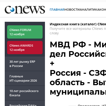
ГЛАВНАЯ
НОВОСТИ
АНАЛИТИКА
КО
Индексная книга (каталог) CNe
Получите все материалы CNews 
CNews FORUM
слову
12 ноября
МВД РФ - Ми
CNews AWARDS
12 ноября
дел Россий
+
30 лет рынку ERP
в России
Россия - СЗ
Главные
область - В
ИТ-сценарии
2026
муниципальн
10 лет российского
бэкапа
Российские ПАКи
Председатель ИТ