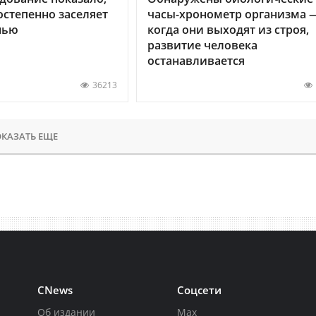
остепенно заселяет
часы-хронометр организма 
нью
когда они выходят из строя,
развитие человека
останавливается
36213
КАЗАТЬ ЕЩЕ
CNews
Соцсети
Об издании
Max