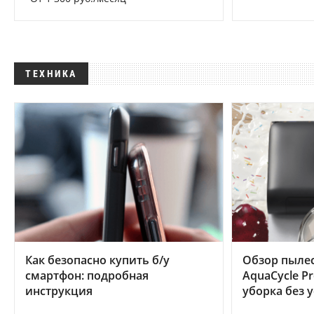
ТЕХНИКА
Как безопасно купить б/у
Обзор пылес
смартфон: подробная
AquaCycle Pr
инструкция
уборка без 