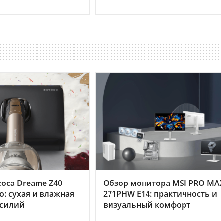
оса Dreame Z40
Обзор монитора MSI PRO MA
o: сухая и влажная
271PHW E14: практичность и
усилий
визуальный комфорт