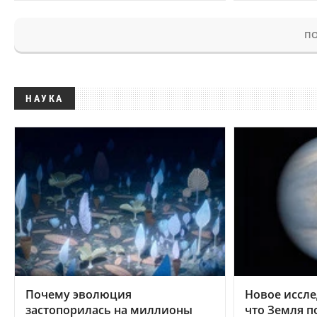
ПО
НАУКА
Почему эволюция
Новое иссле
застопорилась на миллионы
что Земля п