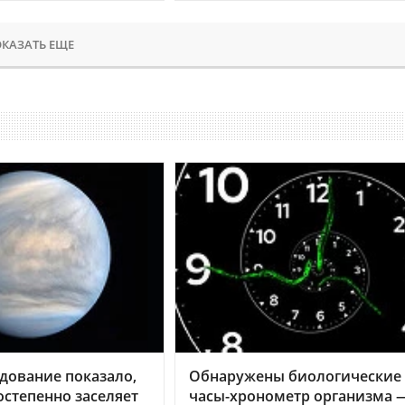
КАЗАТЬ ЕЩЕ
дование показало,
Обнаружены биологические
остепенно заселяет
часы-хронометр организма 