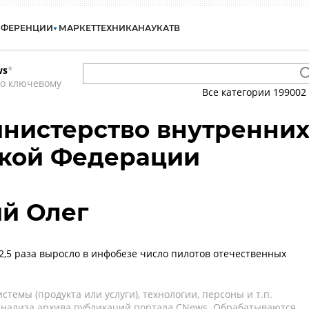
НФЕРЕНЦИИ
МАРКЕТ
ТЕХНИКА
НАУКА
ТВ
ws
*
по ключевому
Все категории
199002
нистерство внутренни
ской Федерации
й Олег
в 2,5 раза выросло в инфобезе число пилотов отечественных
темы (продукта или услуги), технологии, персоны и т.п.
 анализа архива публикаций портала CNews. Обрабатываются