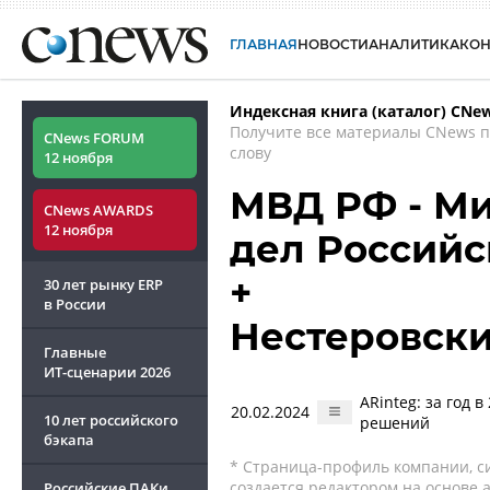
ГЛАВНАЯ
НОВОСТИ
АНАЛИТИКА
КО
Индексная книга (каталог) CNe
Получите все материалы CNews 
CNews FORUM
слову
12 ноября
МВД РФ - Ми
CNews AWARDS
12 ноября
дел Россий
+
30 лет рынку ERP
в России
Нестеровски
Главные
ИТ-сценарии
2026
ARinteg: за год 
20.02.2024
10 лет российского
решений
бэкапа
* Страница-профиль компании, сис
создается редактором на основе
Российские ПАКи