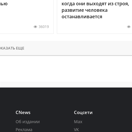
нью
когда они выходят из строя,
развитие человека
останавливается
36019
КАЗАТЬ ЕЩЕ
CNews
Соцсети
Об издании
Max
Реклама
VK