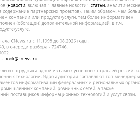
ов (
новости
, включая "Главные новости",
статьи
, аналитически
е содержание партнёрских проектов). Таким образом, чем боль
нем компании или продукта/услуги, тем более информативен
полнен (обогащен) дополнительной информацией, в т.ч.
дукте/услуге.
ала CNews.ru c 11.1998 до 08.2026 годы.
0, в очереди разбора - 724746.
9002.
 -
book@cnews.ru
ели и сотрудники одной из самых успешных отраслей российск
онных технологий. Ядро аудитории составляют топ-менеджеры
таментов информатизации федеральных и региональных орган
 промышленных компаний, розничных сетей, а также
аний-поставщиков информационных технологий и услуг связи.