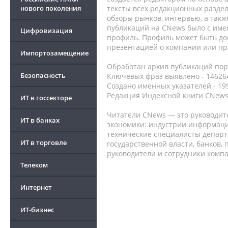
нового поколения
тексты всех редакционных раздел
обзоры рынков, интервью, а такж
публикаций на CNews было с име
Цифровизация
профиль. Профиль может быть до
презентацией о компании или про
Импортозамещение
Обработан архив публикаций порт
Безопасность
Ключевых фраз выявлено - 146264
Создано именных указателей - 19
Редакция Индексной книги CNews
ИТ в госсекторе
Читатели CNews — это руководит
ИТ в банках
экономики: индустрии информаци
технические специалисты депар
ИТ в торговле
государственной власти, банков,
руководители и сотрудники комп
Телеком
Интернет
ИТ-бизнес