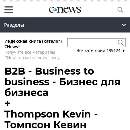
Разделы
Индексная книга (каталог)
CNews
*
Все категории
199124
▼
Получите все материалы
CNews по ключевому слову
B2B - Business to
business - Бизнес для
бизнеса
+
Thompson Kevin -
Томпсон Кевин