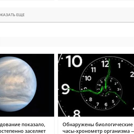
КАЗАТЬ ЕЩЕ
дование показало,
Обнаружены биологические
остепенно заселяет
часы-хронометр организма 