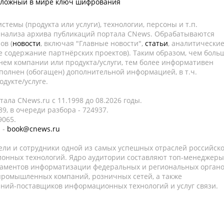
сложный в мире ключ шифрования
темы (продукта или услуги), технологии, персоны и т.п.
 анализа архива публикаций портала CNews. Обрабатываются
ов (
новости
, включая "Главные новости",
статьи
, аналитически
е содержание партнёрских проектов). Таким образом, чем боль
нем компании или продукта/услуги, тем более информативен
полнен (обогащен) дополнительной информацией, в т.ч.
дукте/услуге.
ала CNews.ru c 11.1998 до 08.2026 годы.
9, в очереди разбора - 724937.
9065.
 -
book@cnews.ru
ели и сотрудники одной из самых успешных отраслей российск
онных технологий. Ядро аудитории составляют топ-менеджеры
таментов информатизации федеральных и региональных орган
 промышленных компаний, розничных сетей, а также
аний-поставщиков информационных технологий и услуг связи.