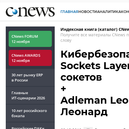
ГЛАВНАЯ
НОВОСТИ
АНАЛИТИКА
КО
Индексная книга (каталог) CNe
Получите все материалы CNews 
CNews FORUM
слову
12 ноября
Кибербезопас
CNews AWARDS
12 ноября
Sockets Lay
сокетов
30 лет рынку ERP
в России
+
Главные
Adleman Leo
ИТ-сценарии
2026
Леонард
10 лет российского
бэкапа
Российские ПАКи