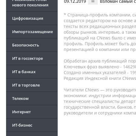
09.12.2019
Взломан самый 
нового поколения
* Страница-профиль компании, сис
Цифровизация
создается редактором на основе
тексты всех редакционных раздел
Импортозамещение
обзоры рынков, интервью, а такж
публикаций на CNews было с име
профиль. Профиль может быть до
Безопасность
презентацией о компании или про
ИТ в госсекторе
Обработан архив публикаций порт
Ключевых фраз выявлено - 146298
ИТ в банках
Создано именных указателей - 19
Редакция Индексной книги CNews
ИТ в торговле
Читатели CNews — это руководит
экономики: индустрии информаци
Телеком
технические специалисты депар
государственной власти, банков,
Интернет
руководители и сотрудники комп
ИТ-бизнес