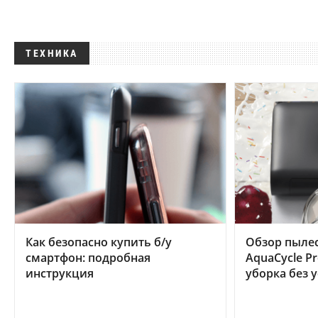
ТЕХНИКА
Как безопасно купить б/у
Обзор пылес
смартфон: подробная
AquaCycle Pr
инструкция
уборка без 