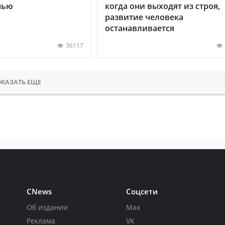
нью
когда они выходят из строя,
развитие человека
останавливается
36117
КАЗАТЬ ЕЩЕ
CNews
Соцсети
Об издании
Max
Реклама
VK