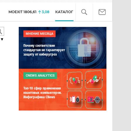
MOEXIT
1806,61
3,08
КАТАЛОГ
МНЕНИЕ МЕСЯЦА
▼
Почему соответствие
стандартам не гарантирует
защиту от киберугроз
CNEWS ANALYTICS
Топ-10 сфер применения
квантовых компьютеров.
Инфографика CNews