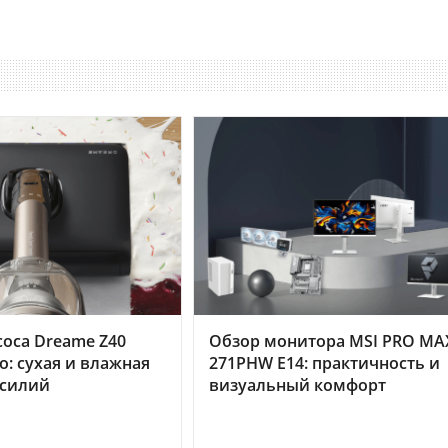
оса Dreame Z40
Обзор монитора MSI PRO MA
o: сухая и влажная
271PHW E14: практичность и
усилий
визуальный комфорт