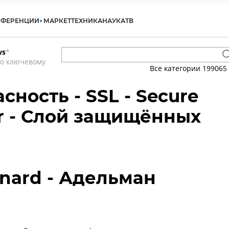
НФЕРЕНЦИИ
МАРКЕТ
ТЕХНИКА
НАУКА
ТВ
ws
*
по ключевому
Все категории
199065
ность - SSL - Secure
er - Слой защищённых
nard - Адельман