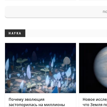
ПО
НАУКА
Почему эволюция
Новое иссле
застопорилась на миллионы
что Земля п