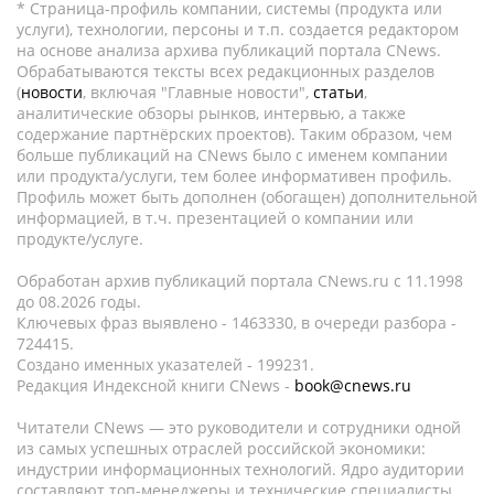
* Страница-профиль компании, системы (продукта или
услуги), технологии, персоны и т.п. создается редактором
на основе анализа архива публикаций портала CNews.
Обрабатываются тексты всех редакционных разделов
(
новости
, включая "Главные новости",
статьи
,
аналитические обзоры рынков, интервью, а также
содержание партнёрских проектов). Таким образом, чем
больше публикаций на CNews было с именем компании
или продукта/услуги, тем более информативен профиль.
Профиль может быть дополнен (обогащен) дополнительной
информацией, в т.ч. презентацией о компании или
продукте/услуге.
Обработан архив публикаций портала CNews.ru c 11.1998
до 08.2026 годы.
Ключевых фраз выявлено - 1463330, в очереди разбора -
724415.
Создано именных указателей - 199231.
Редакция Индексной книги CNews -
book@cnews.ru
Читатели CNews — это руководители и сотрудники одной
из самых успешных отраслей российской экономики:
индустрии информационных технологий. Ядро аудитории
составляют топ-менеджеры и технические специалисты