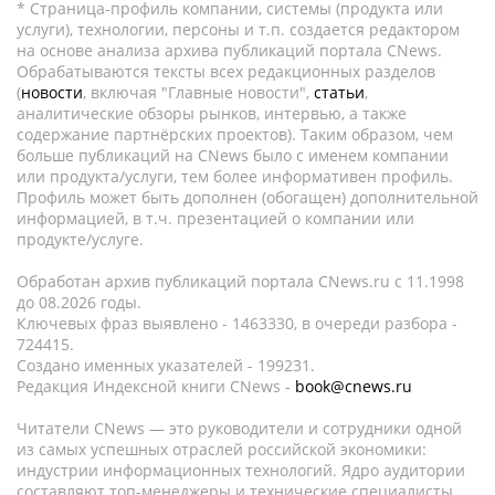
* Страница-профиль компании, системы (продукта или
услуги), технологии, персоны и т.п. создается редактором
на основе анализа архива публикаций портала CNews.
Обрабатываются тексты всех редакционных разделов
(
новости
, включая "Главные новости",
статьи
,
аналитические обзоры рынков, интервью, а также
содержание партнёрских проектов). Таким образом, чем
больше публикаций на CNews было с именем компании
или продукта/услуги, тем более информативен профиль.
Профиль может быть дополнен (обогащен) дополнительной
информацией, в т.ч. презентацией о компании или
продукте/услуге.
Обработан архив публикаций портала CNews.ru c 11.1998
до 08.2026 годы.
Ключевых фраз выявлено - 1463330, в очереди разбора -
724415.
Создано именных указателей - 199231.
Редакция Индексной книги CNews -
book@cnews.ru
Читатели CNews — это руководители и сотрудники одной
из самых успешных отраслей российской экономики:
индустрии информационных технологий. Ядро аудитории
составляют топ-менеджеры и технические специалисты