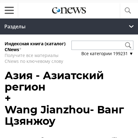
Разделы
Индексная книга (каталог)
CNews
*
Все категории
199231
▼
Получите все материалы
CNews по ключевому слову
Азия - Азиатский
регион
+
Wang Jianzhou- Ванг
Цзянжоу