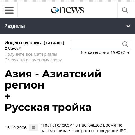
Разделы
Индексная книга (каталог)
CNews
*
Все категории
199092
▼
Получите все материалы
CNews по ключевому слову
Азия - Азиатский
регион
+
Русская тройка
"ТрансТелеКом" в настоящее время не
16.10.2006
рассматривает вопрос о проведении IPO