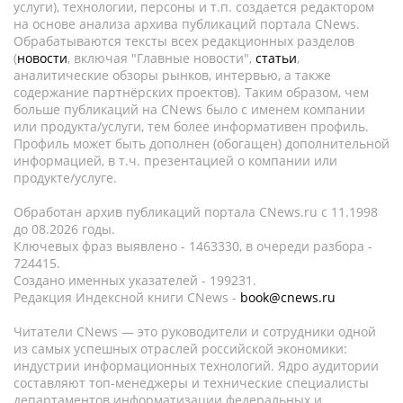
услуги), технологии, персоны и т.п. создается редактором
на основе анализа архива публикаций портала CNews.
Обрабатываются тексты всех редакционных разделов
(
новости
, включая "Главные новости",
статьи
,
аналитические обзоры рынков, интервью, а также
содержание партнёрских проектов). Таким образом, чем
больше публикаций на CNews было с именем компании
или продукта/услуги, тем более информативен профиль.
Профиль может быть дополнен (обогащен) дополнительной
информацией, в т.ч. презентацией о компании или
продукте/услуге.
Обработан архив публикаций портала CNews.ru c 11.1998
до 08.2026 годы.
Ключевых фраз выявлено - 1463330, в очереди разбора -
724415.
Создано именных указателей - 199231.
Редакция Индексной книги CNews -
book@cnews.ru
Читатели CNews — это руководители и сотрудники одной
из самых успешных отраслей российской экономики:
индустрии информационных технологий. Ядро аудитории
составляют топ-менеджеры и технические специалисты
департаментов информатизации федеральных и