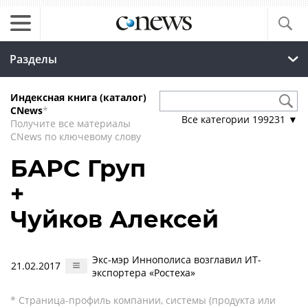
Разделы
Индексная книга (каталог)
CNews
*
Все категории
199231
▼
Получите все материалы
CNews по ключевому слову
БАРС Груп
+
Чуйков Алексей
Экс-мэр Иннополиса возглавил ИТ-
21.02.2017
экспортера «Ростеха»
* Страница-профиль компании, системы (продукта или