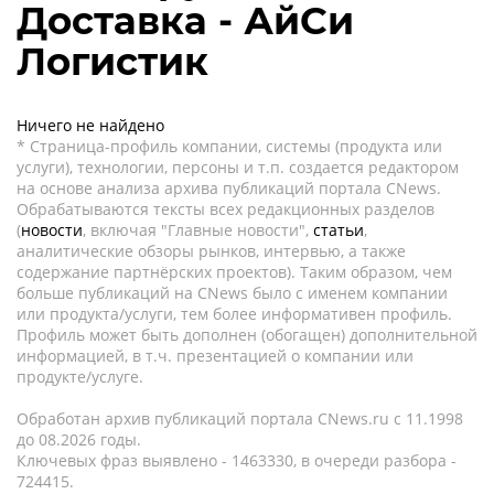
Доставка - АйСи
Логистик
Ничего не найдено
* Страница-профиль компании, системы (продукта или
услуги), технологии, персоны и т.п. создается редактором
на основе анализа архива публикаций портала CNews.
Обрабатываются тексты всех редакционных разделов
(
новости
, включая "Главные новости",
статьи
,
аналитические обзоры рынков, интервью, а также
содержание партнёрских проектов). Таким образом, чем
больше публикаций на CNews было с именем компании
или продукта/услуги, тем более информативен профиль.
Профиль может быть дополнен (обогащен) дополнительной
информацией, в т.ч. презентацией о компании или
продукте/услуге.
Обработан архив публикаций портала CNews.ru c 11.1998
до 08.2026 годы.
Ключевых фраз выявлено - 1463330, в очереди разбора -
724415.