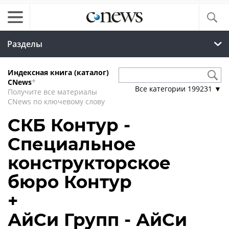
Разделы
Индексная книга (каталог)
CNews
*
Все категории
199231
▼
Получите все материалы
CNews по ключевому слову
СКБ Контур -
Специальное
конструкторское
бюро Контур
+
АйСи Групп - АйСи