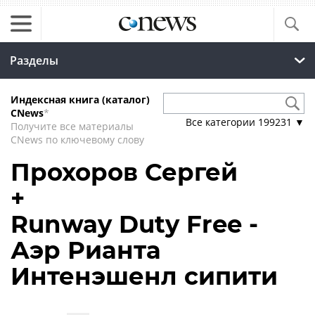
Разделы
Индексная книга (каталог)
CNews
*
Все категории
199231
▼
Получите все материалы
CNews по ключевому слову
Прохоров Сергей
+
Runway Duty Free -
Аэр Рианта
Интенэшенл сипити