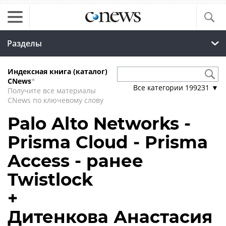
Разделы
Индексная книга (каталог)
CNews
*
Все категории
199231
▼
Получите все материалы
CNews по ключевому слову
Palo Alto Networks -
Prisma Cloud - Prisma
Access - ранее
Twistlock
+
Дитенкова Анастасия