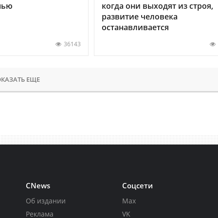
нью
когда они выходят из строя,
развитие человека
останавливается
36143
КАЗАТЬ ЕЩЕ
CNews
Соцсети
Об издании
Max
Реклама
VK