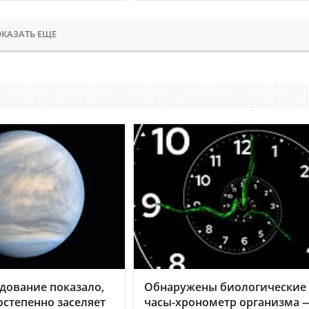
КАЗАТЬ ЕЩЕ
дование показало,
Обнаружены биологические
остепенно заселяет
часы-хронометр организма 