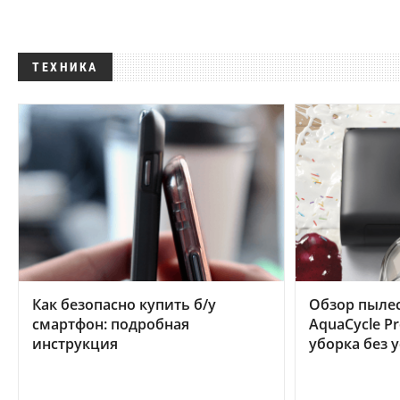
ТЕХНИКА
Как безопасно купить б/у
Обзор пылес
смартфон: подробная
AquaCycle Pr
инструкция
уборка без 