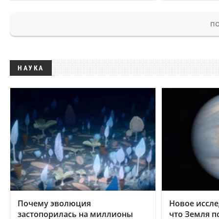
ПО
НАУКА
Почему эволюция
Новое иссле
застопорилась на миллионы
что Земля п