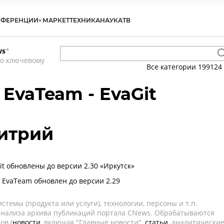
НФЕРЕНЦИИ
МАРКЕТ
ТЕХНИКА
НАУКА
ТВ
ws
*
по ключевому
Все категории
199124
- EvaTeam - EvaGit
итрий
Git обновлены до версии 2.30 «Иркутск»
т EvaTeam обновлен до версии 2.29
темы (продукта или услуги), технологии, персоны и т.п.
 анализа архива публикаций портала CNews. Обрабатываются
ов (
новости
, включая "Главные новости",
статьи
, аналитически