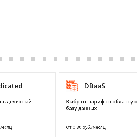
dicated
DBaaS
 выделенный
Выбрать тариф на облачну
базу данных
/месяц
От 0.80 руб./месяц