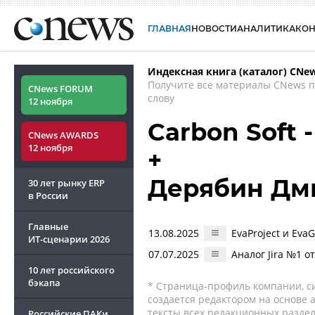
ГЛАВНАЯ
НОВОСТИ
АНАЛИТИКА
КО
Индексная книга (каталог) CNe
Получите все материалы CNews 
CNews FORUM
слову
12 ноября
Carbon Soft 
CNews AWARDS
12 ноября
+
Дерябин Дм
30 лет рынку ERP
в России
Главные
13.08.2025
EvaProject и Eva
ИТ-сценарии
2026
07.07.2025
Аналог Jira №1 о
10 лет российского
бэкапа
* Страница-профиль компании, сис
создается редактором на основе
тексты всех редакционных раздел
Российские ПАКи