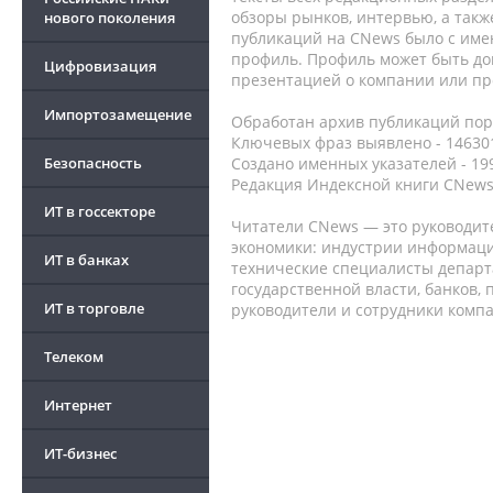
обзоры рынков, интервью, а такж
нового поколения
публикаций на CNews было с име
профиль. Профиль может быть до
Цифровизация
презентацией о компании или про
Импортозамещение
Обработан архив публикаций порт
Ключевых фраз выявлено - 146301
Безопасность
Создано именных указателей - 19
Редакция Индексной книги CNews
ИТ в госсекторе
Читатели CNews — это руководит
экономики: индустрии информаци
ИТ в банках
технические специалисты депар
государственной власти, банков,
ИТ в торговле
руководители и сотрудники комп
Телеком
Интернет
ИТ-бизнес