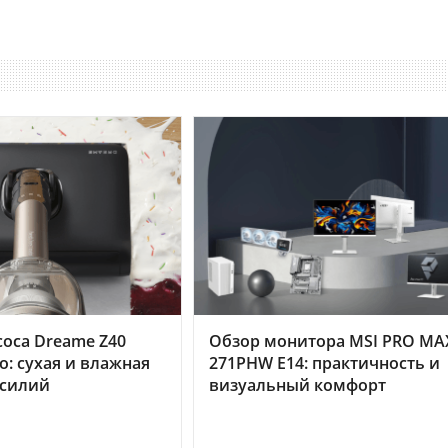
оса Dreame Z40
Обзор монитора MSI PRO MA
o: сухая и влажная
271PHW E14: практичность и
усилий
визуальный комфорт