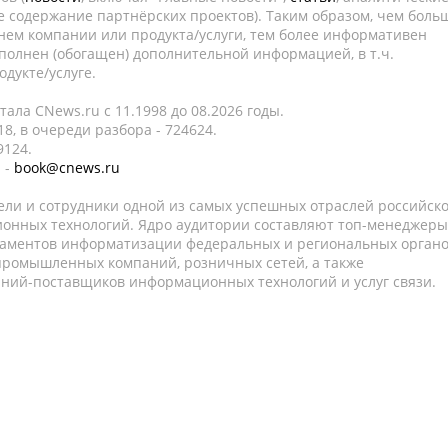
е содержание партнёрских проектов). Таким образом, чем боль
нем компании или продукта/услуги, тем более информативен
полнен (обогащен) дополнительной информацией, в т.ч.
дукте/услуге.
ала CNews.ru c 11.1998 до 08.2026 годы.
8, в очереди разбора - 724624.
9124.
 -
book@cnews.ru
ели и сотрудники одной из самых успешных отраслей российск
онных технологий. Ядро аудитории составляют топ-менеджеры
таментов информатизации федеральных и региональных орган
 промышленных компаний, розничных сетей, а также
аний-поставщиков информационных технологий и услуг связи.