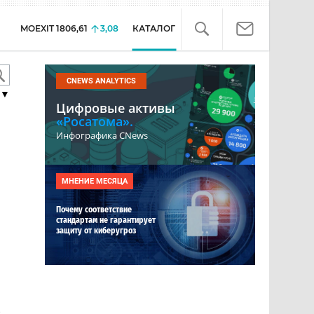
MOEXIT
1806,61
3,08
КАТАЛОГ
CNEWS ANALYTICS
▼
Цифровые активы
«Росатома».
Инфографика CNews
МНЕНИЕ МЕСЯЦА
Почему соответствие
стандартам не гарантирует
защиту от киберугроз
е