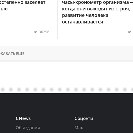
остепенно заселяет
часы-хронометр организма 
нью
когда они выходят из строя,
развитие человека
останавливается
36298
КАЗАТЬ ЕЩЕ
CNews
Соцсети
Об издании
Max