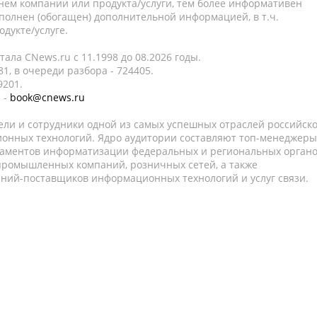
нем компании или продукта/услуги, тем более информативен
полнен (обогащен) дополнительной информацией, в т.ч.
дукте/услуге.
ала CNews.ru c 11.1998 до 08.2026 годы.
1, в очереди разбора - 724405.
9201.
 -
book@cnews.ru
ели и сотрудники одной из самых успешных отраслей российск
онных технологий. Ядро аудитории составляют топ-менеджеры
таментов информатизации федеральных и региональных орган
 промышленных компаний, розничных сетей, а также
аний-поставщиков информационных технологий и услуг связи.