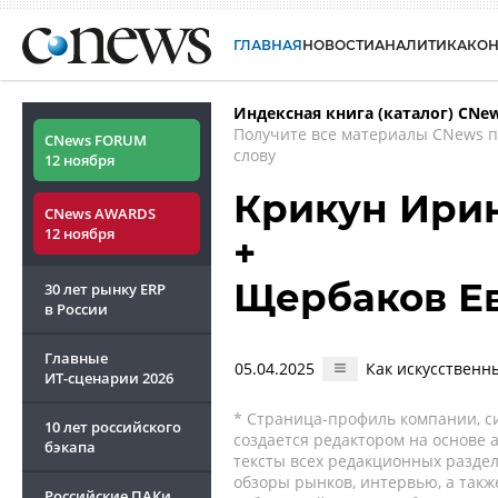
ГЛАВНАЯ
НОВОСТИ
АНАЛИТИКА
КО
Индексная книга (каталог) CNe
Получите все материалы CNews 
CNews FORUM
слову
12 ноября
Крикун Ири
CNews AWARDS
12 ноября
+
Щербаков Е
30 лет рынку ERP
в России
Главные
05.04.2025
Как искусственн
ИТ-сценарии
2026
* Страница-профиль компании, сис
10 лет российского
создается редактором на основе
бэкапа
тексты всех редакционных раздел
обзоры рынков, интервью, а такж
Российские ПАКи