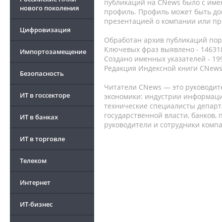
публикаций на CNews было с име
нового поколения
профиль. Профиль может быть до
презентацией о компании или про
Цифровизация
Обработан архив публикаций порт
Ключевых фраз выявлено - 146318
Импортозамещение
Создано именных указателей - 19
Редакция Индексной книги CNews
Безопасность
Читатели CNews — это руководит
ИТ в госсекторе
экономики: индустрии информаци
технические специалисты депар
государственной власти, банков,
ИТ в банках
руководители и сотрудники комп
ИТ в торговле
Телеком
Интернет
ИТ-бизнес