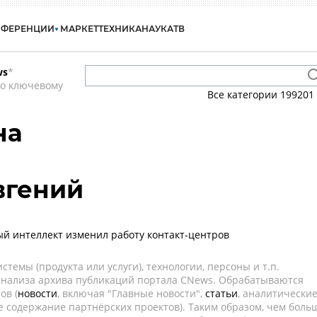
НФЕРЕНЦИИ
МАРКЕТ
ТЕХНИКА
НАУКА
ТВ
ws
*
по ключевому
Все категории
199201
на
вгений
ый интеллект изменил работу контакт-центров
темы (продукта или услуги), технологии, персоны и т.п.
 анализа архива публикаций портала CNews. Обрабатываются
ов (
новости
, включая "Главные новости",
статьи
, аналитически
е содержание партнёрских проектов). Таким образом, чем боль