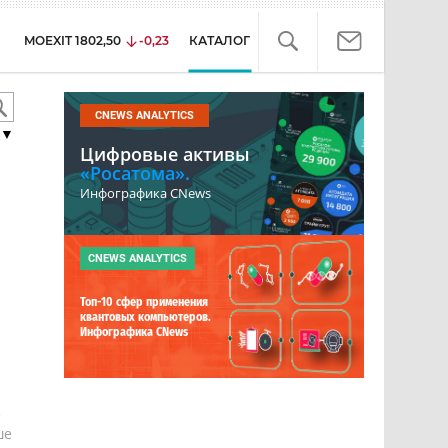
MOEXIT
1802,50
-0,23
КАТАЛОГ
CNEWS ANALYTICS
▼
Цифровые активы
«Росатома».
Инфографика CNews
CNEWS ANALYTICS
Топ-10 сфер применения
квантовых компьютеров.
Инфографика CNews
е
ше