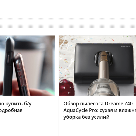
но купить б/у
Обзор пылесоса Dreame Z40
подробная
AquaCycle Pro: сухая и влажн
уборка без усилий