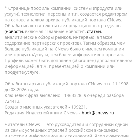
* Страница-профиль компании, системы (продукта или
услуги), технологии, персоны и т.п. создается редактором
на основе анализа архива публикаций портала CNews.
Обрабатываются тексты всех редакционных разделов
(
новости
, включая "Главные новости",
статьи
,
аналитические обзоры рынков, интервью, а также
содержание партнёрских проектов). Таким образом, чем
больше публикаций на CNews было с именем компании
или продукта/услуги, тем более информативен профиль.
Профиль может быть дополнен (обогащен) дополнительной
информацией, в т.ч. презентацией о компании или
продукте/услуге.
Обработан архив публикаций портала CNews.ru c 11.1998
до 08.2026 годы.
Ключевых фраз выявлено - 1463328, в очереди разбора -
724413.
Создано именных указателей - 199231.
Редакция Индексной книги CNews -
book@cnews.ru
Читатели CNews — это руководители и сотрудники одной
из самых успешных отраслей российской экономики:
индустрии информационных технологий. Ядро аудитории