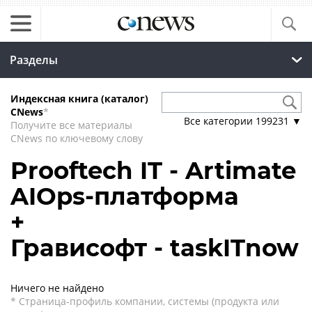
Разделы
Индексная книга (каталог)
CNews
*
Все категории
199231
▼
Получите все материалы
CNews по ключевому слову
Prooftech IT - Artimate
AIOps-платформа
+
Грависофт - taskITnow
Ничего не найдено
* Страница-профиль компании, системы (продукта или