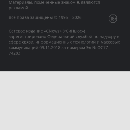
Материалы, помеченные знаком ■, являются
рекламой
Все права защищены © 1995 – 2026
Сетевое издание «CNews» («СиНьюс»)
зарегистрировано Федеральной службой по надзору в
сфере связи, информационных технологий и массовых
коммуникаций 09.11.2018 за номером Эл № ФС77 –
74283