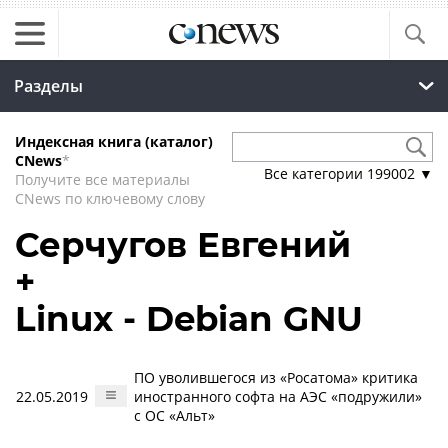
Разделы
Индексная книга (каталог)
CNews
*
Все категории
199002
▼
Получите все материалы
CNews по ключевому слову
Серчугов Евгений
+
Linux - Debian GNU
ПО уволившегося из «Росатома» критика
22.05.2019
иностранного софта на АЭС «подружили»
с ОС «Альт»