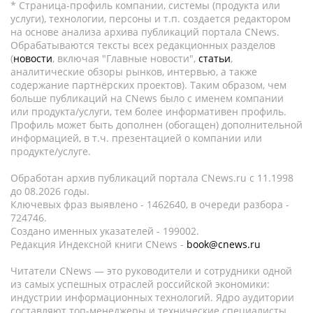
* Страница-профиль компании, системы (продукта или
услуги), технологии, персоны и т.п. создается редактором
на основе анализа архива публикаций портала CNews.
Обрабатываются тексты всех редакционных разделов
(
новости
, включая "Главные новости",
статьи
,
аналитические обзоры рынков, интервью, а также
содержание партнёрских проектов). Таким образом, чем
больше публикаций на CNews было с именем компании
или продукта/услуги, тем более информативен профиль.
Профиль может быть дополнен (обогащен) дополнительной
информацией, в т.ч. презентацией о компании или
продукте/услуге.
Обработан архив публикаций портала CNews.ru c 11.1998
до 08.2026 годы.
Ключевых фраз выявлено - 1462640, в очереди разбора -
724746.
Создано именных указателей - 199002.
Редакция Индексной книги CNews -
book@cnews.ru
Читатели CNews — это руководители и сотрудники одной
из самых успешных отраслей российской экономики:
индустрии информационных технологий. Ядро аудитории
составляют топ-менеджеры и технические специалисты