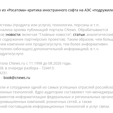
 из «Росатома» критика иностранного софта на АЭС «подружил
темы (продукта или услуги), технологии, персоны и т.п.
 анализа архива публикаций портала CNews. Обрабатываются
ов (
новости
, включая "Главные новости",
статьи
, аналитически
е содержание партнёрских проектов). Таким образом, чем боль
нем компании или продукта/услуги, тем более информативен
полнен (обогащен) дополнительной информацией, в т.ч.
дукте/услуге.
ала CNews.ru c 11.1998 до 08.2026 годы.
8, в очереди разбора - 724413.
9231.
 -
book@cnews.ru
ели и сотрудники одной из самых успешных отраслей российск
онных технологий. Ядро аудитории составляют топ-менеджеры
таментов информатизации федеральных и региональных орган
 промышленных компаний, розничных сетей, а также
аний-поставщиков информационных технологий и услуг связи.