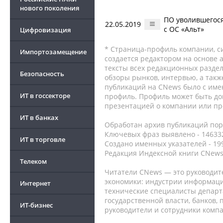
нового поколения
ПО уволившегося
22.05.2019
с ОС «Альт»
Цифровизация
* Страница-профиль компании, сис
Импортозамещение
создается редактором на основе
тексты всех редакционных раздел
Безопасность
обзоры рынков, интервью, а такж
публикаций на CNews было с име
ИТ в госсекторе
профиль. Профиль может быть до
презентацией о компании или про
ИТ в банках
Обработан архив публикаций порт
Ключевых фраз выявлено - 146332
ИТ в торговле
Создано именных указателей - 19
Редакция Индексной книги CNews
Телеком
Читатели CNews — это руководит
экономики: индустрии информаци
Интернет
технические специалисты депар
государственной власти, банков,
ИТ-бизнес
руководители и сотрудники комп