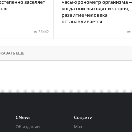
остепенно заселяет
часы-хронометр организма 
нью
когда они выходят из строя,
развитие человека
останавливается
36442
КАЗАТЬ ЕЩЕ
CNews
Соцсети
Об издании
Max