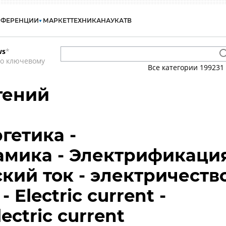
НФЕРЕНЦИИ
МАРКЕТ
ТЕХНИКА
НАУКА
ТВ
ws
*
по ключевому
Все категории
199231
гений
гетика -
амика - Электрификаци
ский ток - электричеств
- Electric current -
electric current