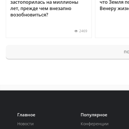
застопорилась на миллионы
что Земля п
лет, прежде чем внезапно
Венеру жиз
возобновиться?
2469
ПО
Главное
Популярное
Новости
Конференции