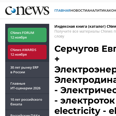
ГЛАВНАЯ
НОВОСТИ
АНАЛИТИКА
КО
Индексная книга (каталог) CNe
Получите все материалы CNews 
CNews FORUM
слову
12 ноября
Серчугов Ев
CNews AWARDS
12 ноября
+
Электроэнер
30 лет рынку ERP
в России
Электродин
Главные
- Электриче
ИТ-сценарии
2026
- электроток 
10 лет российского
бэкапа
electricity - 
Российские ПАКи