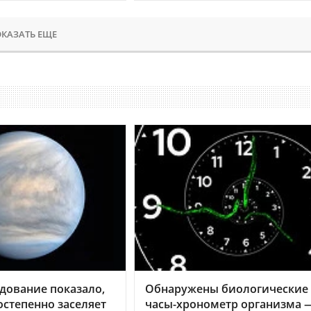
КАЗАТЬ ЕЩЕ
дование показало,
Обнаружены биологические
остепенно заселяет
часы-хронометр организма 