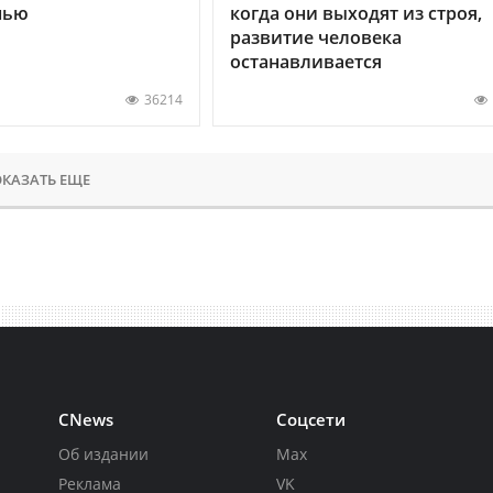
нью
когда они выходят из строя,
развитие человека
останавливается
36214
КАЗАТЬ ЕЩЕ
CNews
Соцсети
Об издании
Max
Реклама
VK