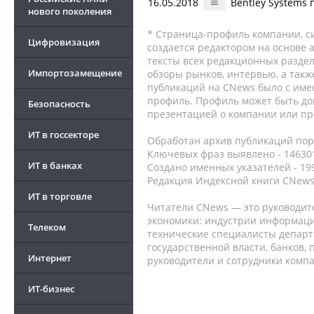
16.05.2018
Bentley Systems п
нового поколения
* Страница-профиль компании, сис
Цифровизация
создается редактором на основе
тексты всех редакционных раздел
Импортозамещение
обзоры рынков, интервью, а такж
публикаций на CNews было с име
профиль. Профиль может быть до
Безопасность
презентацией о компании или про
ИТ в госсекторе
Обработан архив публикаций порт
Ключевых фраз выявлено - 146301
ИТ в банках
Создано именных указателей - 19
Редакция Индексной книги CNews
ИТ в торговле
Читатели CNews — это руководит
экономики: индустрии информаци
Телеком
технические специалисты депар
государственной власти, банков,
Интернет
руководители и сотрудники комп
ИТ-бизнес