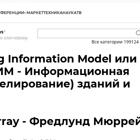
НФЕРЕНЦИИ
МАРКЕТ
ТЕХНИКА
НАУКА
ТВ
ws
*
по ключевому
Все категории
199124
ng Information Model или
ТИМ - Информационная
елирование) зданий и
rray - Фредлунд Мюрре