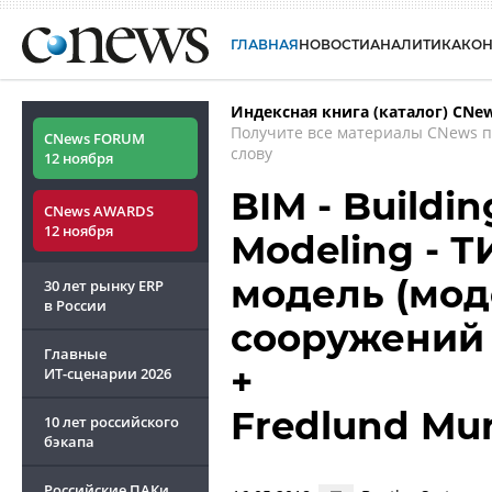
ГЛАВНАЯ
НОВОСТИ
АНАЛИТИКА
КО
Индексная книга (каталог) CNe
Получите все материалы CNews 
CNews FORUM
слову
12 ноября
BIM - Buildi
CNews AWARDS
12 ноября
Modeling - 
модель (мод
30 лет рынку ERP
в России
сооружений
Главные
+
ИТ-сценарии
2026
Fredlund Mu
10 лет российского
бэкапа
Российские ПАКи