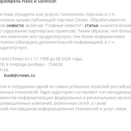
риобрела Plaxis и SoilVision
темы (продукта или услуги), технологии, персоны и т.п.
 анализа архива публикаций портала CNews. Обрабатываются
ов (
новости
, включая "Главные новости",
статьи
, аналитически
е содержание партнёрских проектов). Таким образом, чем боль
нем компании или продукта/услуги, тем более информативен
полнен (обогащен) дополнительной информацией, в т.ч.
дукте/услуге.
ала CNews.ru c 11.1998 до 08.2026 годы.
8, в очереди разбора - 724624.
9124.
 -
book@cnews.ru
ели и сотрудники одной из самых успешных отраслей российск
онных технологий. Ядро аудитории составляют топ-менеджеры
таментов информатизации федеральных и региональных орган
 промышленных компаний, розничных сетей, а также
аний-поставщиков информационных технологий и услуг связи.