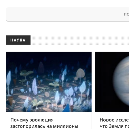
ПО
НАУКА
Почему эволюция
Новое иссле
застопорилась на миллионы
что Земля п