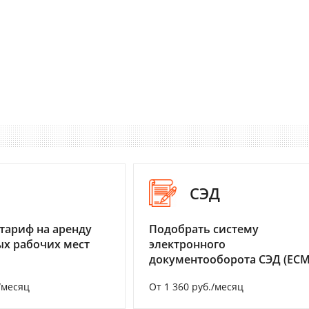
I
СЭД
тариф на аренду
Подобрать систему
х рабочих мест
электронного
документооборота СЭД (ECM
/месяц
От 1 360 руб./месяц