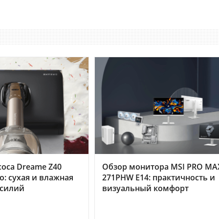
оса Dreame Z40
Обзор монитора MSI PRO MA
o: сухая и влажная
271PHW E14: практичность и
усилий
визуальный комфорт