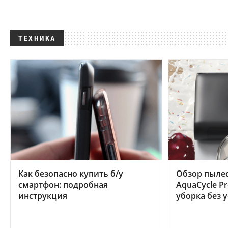
ТЕХНИКА
Как безопасно купить б/у
Обзор пылес
смартфон: подробная
AquaCycle Pr
инструкция
уборка без 