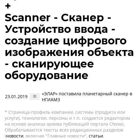
+
Scanner - Сканер -
Устройство ввода -
создание цифрового
изображения объекта
- сканирующее
оборудование
«ЭЛАР» поставила планетарный сканер в
23.01.2019
НГИАМЗ
* Страница-профиль компании, системы (продукта или
услуги), технологии, персоны и т.п. создается редактором
на основе анализа архива публикаций портала CNews.
Обрабатываются тексты всех редакционных разделов
(
новости
, включая "Главные новости",
статьи
,