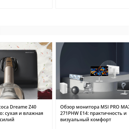
оса Dreame Z40
Обзор монитора MSI PRO MA
o: сухая и влажная
271PHW E14: практичность и
усилий
визуальный комфорт