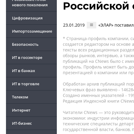
Российской
нового поколения
Цифровизация
23.01.2019
«ЭЛАР» постави
Импортозамещение
* Страница-профиль компании, сис
создается редактором на основе
Безопасность
тексты всех редакционных раздел
обзоры рынков, интервью, а такж
ИТ в госсекторе
публикаций на CNews было с име
профиль. Профиль может быть до
ИТ в банках
презентацией о компании или про
ИТ в торговле
Обработан архив публикаций порт
Ключевых фраз выявлено - 146284
Создано именных указателей - 19
Телеком
Редакция Индексной книги CNews
Интернет
Читатели CNews — это руководит
экономики: индустрии информаци
ИТ-бизнес
технические специалисты депар
государственной власти, банков,