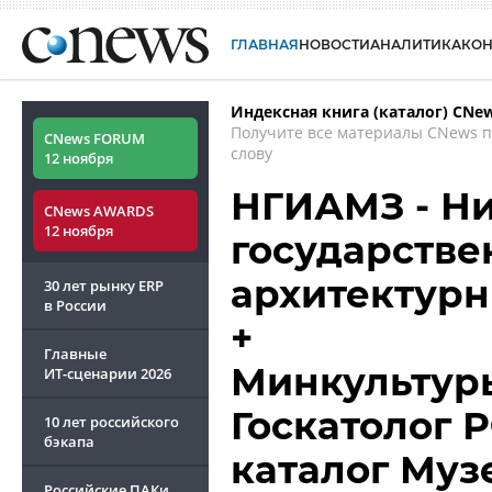
ГЛАВНАЯ
НОВОСТИ
АНАЛИТИКА
КО
Индексная книга (каталог) CNe
Получите все материалы CNews 
CNews FORUM
слову
12 ноября
НГИАМЗ - Н
CNews AWARDS
12 ноября
государстве
архитектурн
30 лет рынку ERP
в России
+
Главные
Минкультуры
ИТ-сценарии
2026
Госкатолог 
10 лет российского
бэкапа
каталог Муз
Российские ПАКи