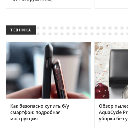
ТЕХНИКА
Как безопасно купить б/у
Обзор пылес
смартфон: подробная
AquaCycle Pr
инструкция
уборка без 