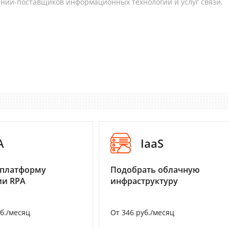
аний-поставщиков информационных технологий и услуг связи.
A
IaaS
 платформу
Подобрать облачную
ии RPA
инфраструктуру
уб./месяц
От 346 руб./месяц