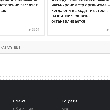
остепенно заселяет
часы-хронометр организма 
нью
когда они выходят из строя,
развитие человека
останавливается
36091
КАЗАТЬ ЕЩЕ
CNews
Соцсети
Об издании
Max