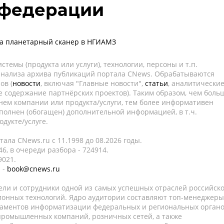
 федерации
ла планетарный сканер в НГИАМЗ
темы (продукта или услуги), технологии, персоны и т.п.
 анализа архива публикаций портала CNews. Обрабатываются
ов (
новости
, включая "Главные новости",
статьи
, аналитически
е содержание партнёрских проектов). Таким образом, чем боль
нем компании или продукта/услуги, тем более информативен
полнен (обогащен) дополнительной информацией, в т.ч.
дукте/услуге.
ала CNews.ru c 11.1998 до 08.2026 годы.
6, в очереди разбора - 724914.
9021.
 -
book@cnews.ru
ели и сотрудники одной из самых успешных отраслей российск
онных технологий. Ядро аудитории составляют топ-менеджеры
таментов информатизации федеральных и региональных орган
 промышленных компаний, розничных сетей, а также