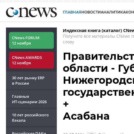
ГЛАВНАЯ
НОВОСТИ
АНАЛИТИКА
КО
Индексная книга (каталог) CNe
Получите все материалы CNews 
CNews FORUM
слову
12 ноября
Правительс
CNews AWARDS
12 ноября
области - Г
Нижегородск
30 лет рынку ERP
в России
государстве
Главные
+
ИТ-сценарии
2026
Асабана
10 лет российского
бэкапа
Российские ПАКи