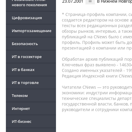
23.07.2001
В Нижнем Новгор
нового поколения
* Страница-профиль компании, сис
Цифровизация
создается редактором на основе
тексты всех редакционных раздел
Импортозамещение
обзоры рынков, интервью, а такж
публикаций на CNews было с име
профиль. Профиль может быть до
Безопасность
презентацией о компании или про
ИТ в госсекторе
Обработан архив публикаций порт
Ключевых фраз выявлено - 146304
ИТ в банках
Создано именных указателей - 19
Редакция Индексной книги CNews
ИТ в торговле
Читатели CNews — это руководит
экономики: индустрии информаци
Телеком
технические специалисты депар
государственной власти, банков,
Интернет
руководители и сотрудники комп
ИТ-бизнес