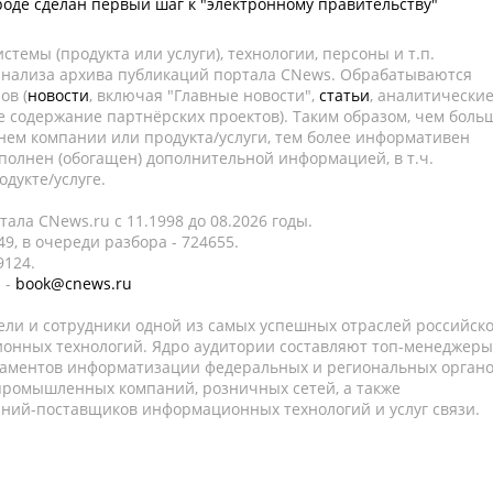
оде сделан первый шаг к "электронному правительству"
темы (продукта или услуги), технологии, персоны и т.п.
 анализа архива публикаций портала CNews. Обрабатываются
ов (
новости
, включая "Главные новости",
статьи
, аналитически
е содержание партнёрских проектов). Таким образом, чем боль
нем компании или продукта/услуги, тем более информативен
полнен (обогащен) дополнительной информацией, в т.ч.
дукте/услуге.
ала CNews.ru c 11.1998 до 08.2026 годы.
9, в очереди разбора - 724655.
9124.
 -
book@cnews.ru
ели и сотрудники одной из самых успешных отраслей российск
онных технологий. Ядро аудитории составляют топ-менеджеры
таментов информатизации федеральных и региональных орган
 промышленных компаний, розничных сетей, а также
аний-поставщиков информационных технологий и услуг связи.