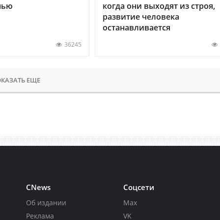
нью
когда они выходят из строя,
развитие человека
останавливается
36245
КАЗАТЬ ЕЩЕ
CNews
Соцсети
Об издании
Max
Реклама
VK