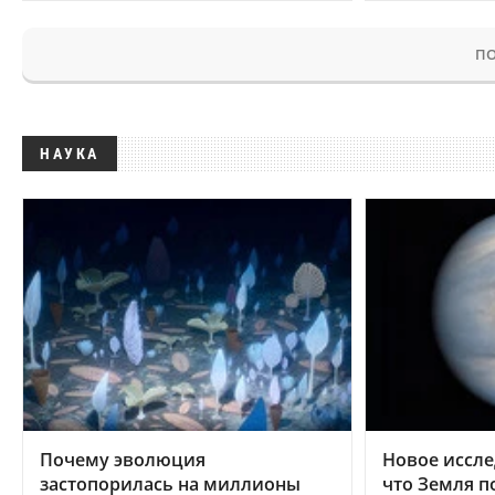
ПО
НАУКА
Почему эволюция
Новое иссле
застопорилась на миллионы
что Земля п