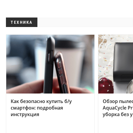
ТЕХНИКА
Как безопасно купить б/у
Обзор пылес
смартфон: подробная
AquaCycle Pr
инструкция
уборка без 