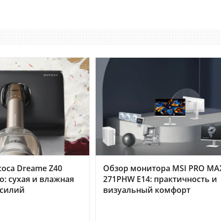
оса Dreame Z40
Обзор монитора MSI PRO MA
o: сухая и влажная
271PHW E14: практичность и
усилий
визуальный комфорт