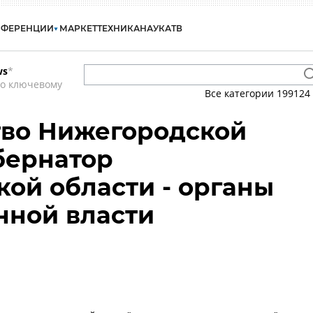
НФЕРЕНЦИИ
МАРКЕТ
ТЕХНИКА
НАУКА
ТВ
ws
*
по ключевому
Все категории
199124
тво Нижегородской
убернатор
ой области - органы
нной власти