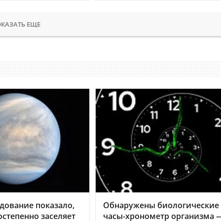
КАЗАТЬ ЕЩЕ
дование показало,
Обнаружены биологические
остепенно заселяет
часы-хронометр организма 