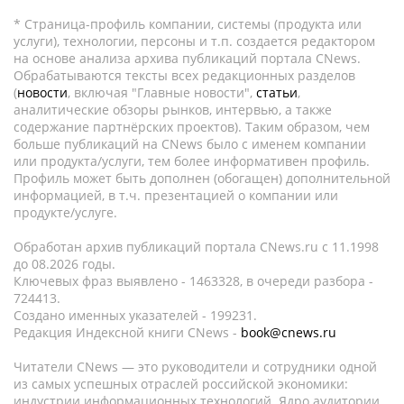
* Страница-профиль компании, системы (продукта или
услуги), технологии, персоны и т.п. создается редактором
на основе анализа архива публикаций портала CNews.
Обрабатываются тексты всех редакционных разделов
(
новости
, включая "Главные новости",
статьи
,
аналитические обзоры рынков, интервью, а также
содержание партнёрских проектов). Таким образом, чем
больше публикаций на CNews было с именем компании
или продукта/услуги, тем более информативен профиль.
Профиль может быть дополнен (обогащен) дополнительной
информацией, в т.ч. презентацией о компании или
продукте/услуге.
Обработан архив публикаций портала CNews.ru c 11.1998
до 08.2026 годы.
Ключевых фраз выявлено - 1463328, в очереди разбора -
724413.
Создано именных указателей - 199231.
Редакция Индексной книги CNews -
book@cnews.ru
Читатели CNews — это руководители и сотрудники одной
из самых успешных отраслей российской экономики:
индустрии информационных технологий. Ядро аудитории