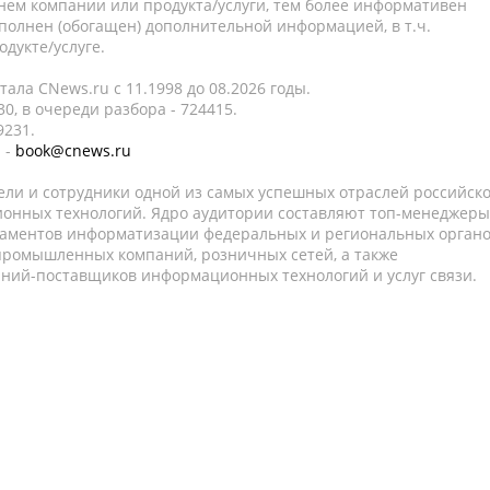
нем компании или продукта/услуги, тем более информативен
полнен (обогащен) дополнительной информацией, в т.ч.
дукте/услуге.
ала CNews.ru c 11.1998 до 08.2026 годы.
0, в очереди разбора - 724415.
9231.
 -
book@cnews.ru
ели и сотрудники одной из самых успешных отраслей российск
онных технологий. Ядро аудитории составляют топ-менеджеры
таментов информатизации федеральных и региональных орган
 промышленных компаний, розничных сетей, а также
аний-поставщиков информационных технологий и услуг связи.