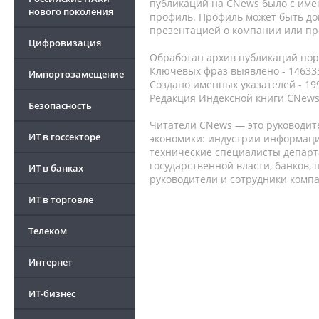
публикаций на CNews было с име
нового поколения
профиль. Профиль может быть до
презентацией о компании или про
Цифровизация
Обработан архив публикаций порт
Ключевых фраз выявлено - 146333
Импортозамещение
Создано именных указателей - 19
Редакция Индексной книги CNews
Безопасность
Читатели CNews — это руководит
ИТ в госсекторе
экономики: индустрии информаци
технические специалисты депар
государственной власти, банков,
ИТ в банках
руководители и сотрудники комп
ИТ в торговле
Телеком
Интернет
ИТ-бизнес