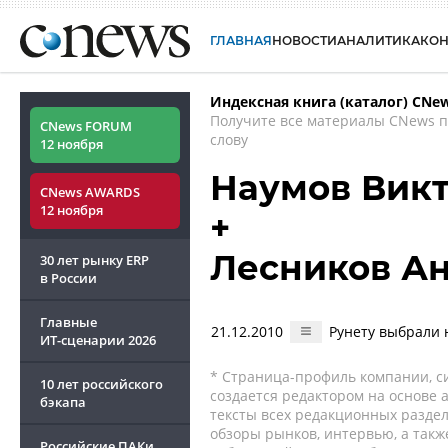
ГЛАВНАЯ
НОВОСТИ
АНАЛИТИКА
КО
Индексная книга (каталог) CNe
Получите все материалы CNews 
CNews FORUM
слову
12 ноября
Наумов Вик
CNews AWARDS
12 ноября
+
Лесников А
30 лет рынку ERP
в России
Главные
21.12.2010
Рунету выбрали 
ИТ-сценарии
2026
* Страница-профиль компании, сис
10 лет российского
создается редактором на основе
бэкапа
тексты всех редакционных раздел
обзоры рынков, интервью, а такж
Российские ПАКи