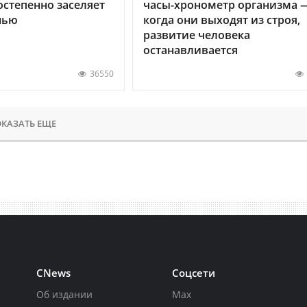
остепенно заселяет
часы-хронометр организма 
нью
когда они выходят из строя,
развитие человека
останавливается
36550
КАЗАТЬ ЕЩЕ
CNews
Соцсети
Об издании
Max