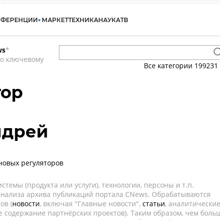
НФЕРЕНЦИИ
МАРКЕТ
ТЕХНИКА
НАУКА
ТВ
ws
*
по ключевому
Все категории
199231
тор
ндрей
новых регуляторов
темы (продукта или услуги), технологии, персоны и т.п.
 анализа архива публикаций портала CNews. Обрабатываются
ов (
новости
, включая "Главные новости",
статьи
, аналитически
е содержание партнёрских проектов). Таким образом, чем боль