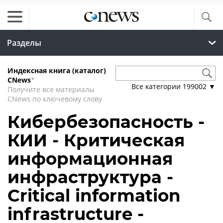
Разделы
Индексная книга (каталог)
CNews
*
Все категории
199002
▼
Получите все материалы
CNews по ключевому слову
Кибербезопасность -
КИИ - Критическая
информационная
инфраструктура -
Critical information
infrastructure -