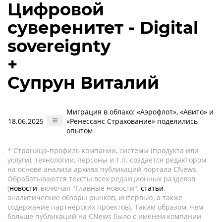
Цифровой
суверенитет - Digital
sovereignty
+
Супрун Виталий
Миграция в облако: «Аэрофлот», «Авито» и
18.06.2025
«Ренессанс Страхование» поделились
опытом
* Страница-профиль компании, системы (продукта или
услуги), технологии, персоны и т.п. создается редактором
на основе анализа архива публикаций портала CNews.
Обрабатываются тексты всех редакционных разделов
(
новости
, включая "Главные новости",
статьи
,
аналитические обзоры рынков, интервью, а также
содержание партнёрских проектов). Таким образом, чем
больше публикаций на CNews было с именем компании