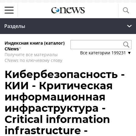
Разделы
Индексная книга (каталог)
CNews
*
Все категории
199231
▼
Получите все материалы
CNews по ключевому слову
Кибербезопасность -
КИИ - Критическая
информационная
инфраструктура -
Critical information
infrastructure -