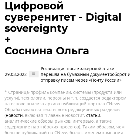
Цифровой
суверенитет - Digital
sovereignty
+
Соснина Ольга
Росавиация после хакерской атаки
29.03.2022
перешла на бумажный документооборот и
отправку писем через «Почту России»
* Страница-профиль компании, системы (продукта или
услуги), технологии, персоны и т.п. создается редактором
на основе анализа архива публикаций портала CNews.
Обрабатываются тексты всех редакционных разделов
(
новости
, включая "Главные новости",
статьи
,
аналитические обзоры рынков, интервью, а также
содержание партнёрских проектов). Таким образом, чем
больше публикаций на CNews было с именем компании