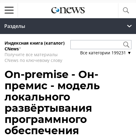
Разделы
Индексная книга (каталог)
CNews
*
Все категории
199231
▼
Получите все материалы
CNews по ключевому слову
On-premise - Он-
премис - модель
локального
развёртывания
программного
обеспечения