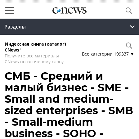
Разделы
Индексная книга (каталог)
CNews
*
Все категории
199337
▼
Получите все материалы
CNews по ключевому слову
СМБ - Средний и
малый бизнес - SME -
Small and medium-
sized enterprises - SMB
- Small-medium
business - SOHO -