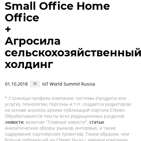
Small Office Home
Office
+
Агросила
сельскохозяйственны
холдинг
01.10.2018
IoT World Summit Russia
* Страница-профиль компании, системы (продукта или
услуги), технологии, персоны и т.п. создается редактором
на основе анализа архива публикаций портала CNews.
Обрабатываются тексты всех редакционных разделов
(
новости
, включая "Главные новости",
статьи
,
аналитические обзоры рынков, интервью, а также
содержание партнёрских проектов). Таким образом, чем
больше публикаций на CNews было с именем компании