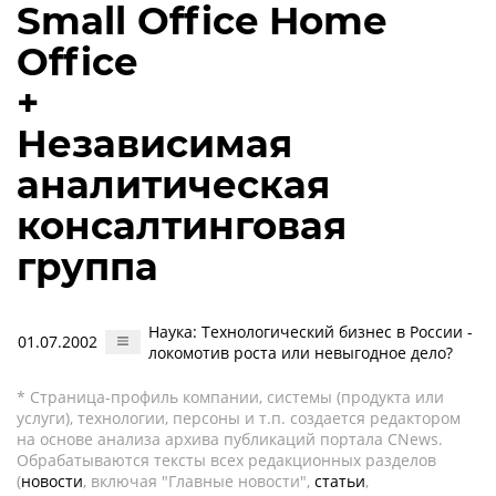
Small Office Home
Office
+
Независимая
аналитическая
консалтинговая
группа
Наука: Технологический бизнес в России -
01.07.2002
локомотив роста или невыгодное дело?
* Страница-профиль компании, системы (продукта или
услуги), технологии, персоны и т.п. создается редактором
на основе анализа архива публикаций портала CNews.
Обрабатываются тексты всех редакционных разделов
(
новости
, включая "Главные новости",
статьи
,