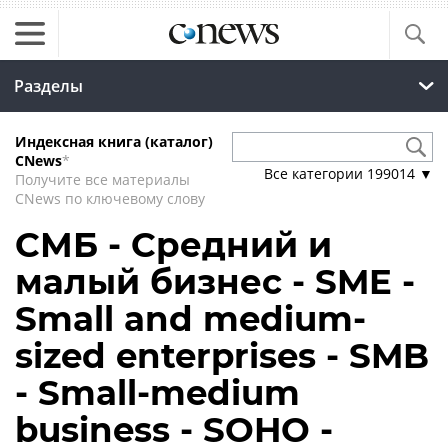
Разделы
Индексная книга (каталог)
CNews
*
Все категории
199014
▼
Получите все материалы
CNews по ключевому слову
СМБ - Средний и
малый бизнес - SME -
Small and medium-
sized enterprises - SMB
- Small-medium
business - SOHO -