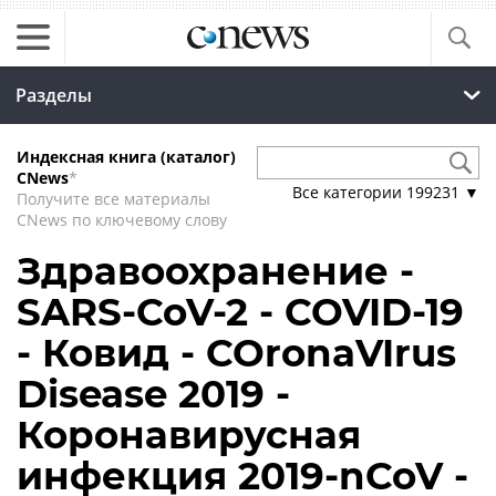
Разделы
Индексная книга (каталог)
CNews
*
Все категории
199231
▼
Получите все материалы
CNews по ключевому слову
Здравоохранение -
SARS-CoV-2 - COVID-19
- Ковид - COronaVIrus
Disease 2019 -
Коронавирусная
инфекция 2019-nCoV -