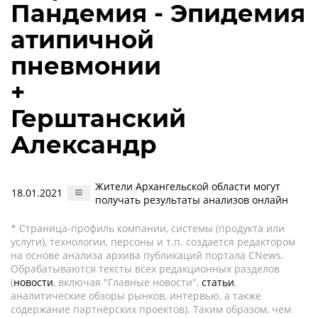
Пандемия - Эпидемия
атипичной
пневмонии
+
Герштанский
Александр
Жители Архангельской области могут
18.01.2021
получать результаты анализов онлайн
* Страница-профиль компании, системы (продукта или
услуги), технологии, персоны и т.п. создается редактором
на основе анализа архива публикаций портала CNews.
Обрабатываются тексты всех редакционных разделов
(
новости
, включая "Главные новости",
статьи
,
аналитические обзоры рынков, интервью, а также
содержание партнёрских проектов). Таким образом, чем