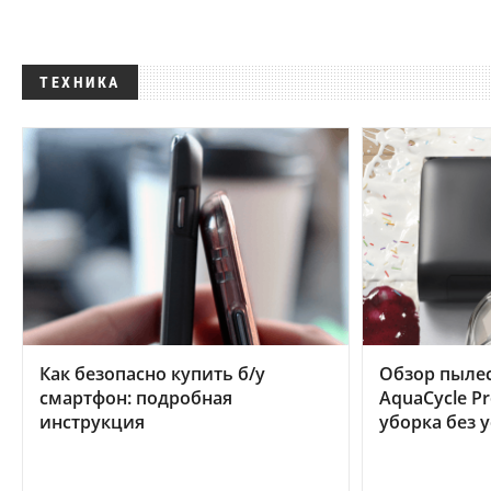
ТЕХНИКА
Как безопасно купить б/у
Обзор пылес
смартфон: подробная
AquaCycle Pr
инструкция
уборка без 