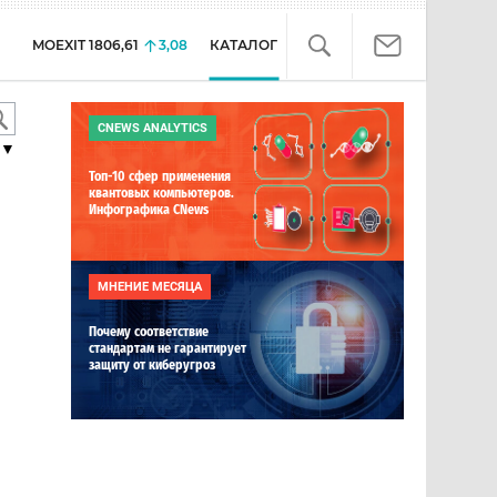
MOEXIT
1806,61
3,08
КАТАЛОГ
CNEWS ANALYTICS
▼
Топ-10 сфер применения
квантовых компьютеров.
Инфографика CNews
МНЕНИЕ МЕСЯЦА
Почему соответствие
стандартам не гарантирует
защиту от киберугроз