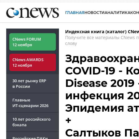
ГЛАВНАЯ
НОВОСТИ
АНАЛИТИКА
КО
Индексная книга (каталог) CNe
Получите все материалы CNews 
CNews FORUM
слову
12 ноября
Здравоохран
CNews AWARDS
12 ноября
COVID-19 - К
Disease 2019
30 лет рынку ERP
в России
инфекция 20
Главные
Эпидемия а
ИТ-сценарии
2026
+
10 лет российского
бэкапа
Салтыков П
Российские ПАКи