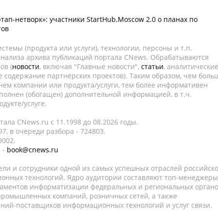
тап-нетворк»: участники StartHub.Moscow 2.0 о планах по
тов
темы (продукта или услуги), технологии, персоны и т.п.
 анализа архива публикаций портала CNews. Обрабатываются
ов (
новости
, включая "Главные новости",
статьи
, аналитически
е содержание партнёрских проектов). Таким образом, чем боль
нем компании или продукта/услуги, тем более информативен
полнен (обогащен) дополнительной информацией, в т.ч.
дукте/услуге.
ала CNews.ru c 11.1998 до 08.2026 годы.
7, в очереди разбора - 724803.
9002.
 -
book@cnews.ru
ели и сотрудники одной из самых успешных отраслей российск
онных технологий. Ядро аудитории составляют топ-менеджеры
таментов информатизации федеральных и региональных орган
 промышленных компаний, розничных сетей, а также
аний-поставщиков информационных технологий и услуг связи.