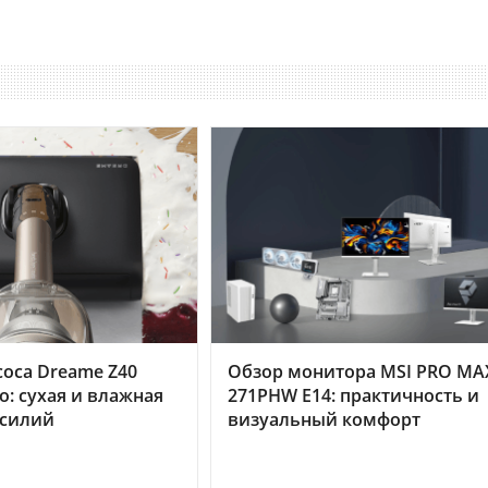
оса Dreame Z40
Обзор монитора MSI PRO MA
o: сухая и влажная
271PHW E14: практичность и
усилий
визуальный комфорт