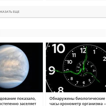
КАЗАТЬ ЕЩЕ
дование показало,
Обнаружены биологические
остепенно заселяет
часы-хронометр организма 