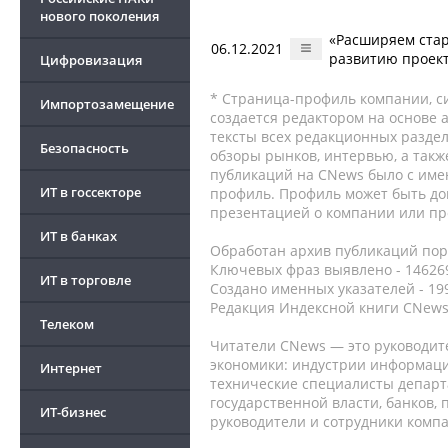
нового поколения
«Расширяем стар
06.12.2021
развитию проек
Цифровизация
* Страница-профиль компании, сис
Импортозамещение
создается редактором на основе
тексты всех редакционных раздел
Безопасность
обзоры рынков, интервью, а такж
публикаций на CNews было с име
ИТ в госсекторе
профиль. Профиль может быть до
презентацией о компании или про
ИТ в банках
Обработан архив публикаций порт
Ключевых фраз выявлено - 146269
ИТ в торговле
Создано именных указателей - 19
Редакция Индексной книги CNews
Телеком
Читатели CNews — это руководит
экономики: индустрии информаци
Интернет
технические специалисты депар
государственной власти, банков,
ИТ-бизнес
руководители и сотрудники комп