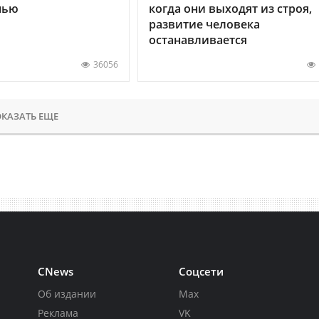
нью
когда они выходят из строя,
развитие человека
останавливается
36056
КАЗАТЬ ЕЩЕ
CNews
Соцсети
Об издании
Max
Реклама
VK