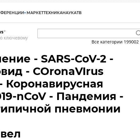
НФЕРЕНЦИИ
МАРКЕТ
ТЕХНИКА
НАУКА
ТВ
ws
*
по ключевому
Все категории
199002
ение - SARS-CoV-2 -
овид - COronaVIrus
 - Коронавирусная
19-nCoV - Пандемия -
типичной пневмонии
авел