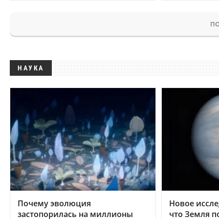
ПО
НАУКА
Почему эволюция
Новое иссле
застопорилась на миллионы
что Земля п