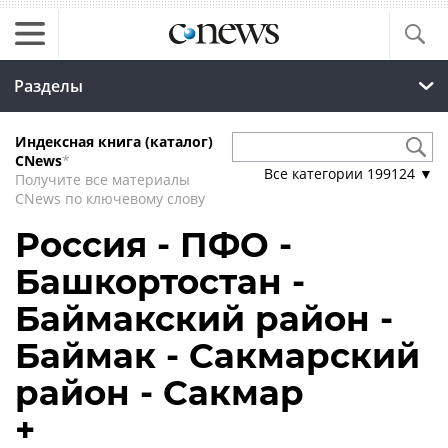
Разделы
Индексная книга (каталог)
CNews
*
Все категории
199124
▼
Получите все материалы
CNews по ключевому слову
Россия - ПФО -
Башкортостан -
Баймакский район -
Баймак - Сакмарский
район - Сакмар
+