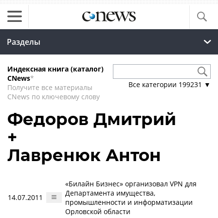
Разделы
Индексная книга (каталог)
CNews
*
Все категории
199231
▼
Получите все материалы
CNews по ключевому слову
Федоров Дмитрий
+
Лавренюк Антон
«Билайн Бизнес» организовал VPN для
Департамента имущества,
14.07.2011
промышленности и информатизации
Орловской области