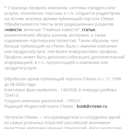
* Страница-профиль компании, системы (продукта или
услуги), технологии, персоны и т.п. создается редактором
на основе анализа архива публикаций портала CNews.
Обрабатываются тексты всех редакционных разделов
(
новости
, включая "Главные новости",
статьи
,
аналитические обзоры рынков, интервью, а также
содержание партнёрских проектов). Таким образом, чем
больше публикаций на CNews было с именем компании
или продукта/услуги, тем более информативен профиль.
Профиль может быть дополнен (обогащен) дополнительной
информацией, в т.ч. презентацией о компании или
продукте/услуге.
Обработан архив публикаций портала CNews.ru c 11.1998
до 08.2026 годы.
Ключевых фраз выявлено - 1463328, в очереди разбора -
724413.
Создано именных указателей - 199231.
Редакция Индексной книги CNews -
book@cnews.ru
Читатели CNews — это руководители и сотрудники одной
из самых успешных отраслей российской экономики:
индустрии информационных технологий. Ядро аудитории