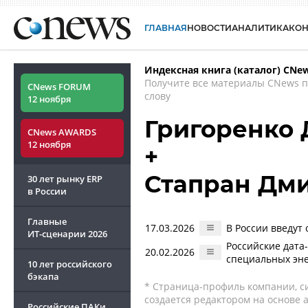
ГЛАВНАЯ
НОВОСТИ
АНАЛИТИКА
КО
Индексная книга (каталог) CNe
Получите все материалы CNews 
CNews FORUM
слову
12 ноября
Григоренко
CNews AWARDS
12 ноября
+
Стапран Дм
30 лет рынку ERP
в России
Главные
17.03.2026
В России введут
ИТ-сценарии
2026
Российские дата
20.02.2026
специальных эне
10 лет российского
бэкапа
* Страница-профиль компании, сис
создается редактором на основе
Российские ПАКи