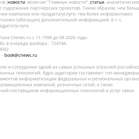
ов (
новости
, включая "Главные новости",
статьи
, аналитически
е содержание партнёрских проектов). Таким образом, чем боль
нем компании или продукта/услуги, тем более информативен
полнен (обогащен) дополнительной информацией, в т.ч.
дукте/услуге.
ала CNews.ru c 11.1998 до 08.2026 годы.
0, в очереди разбора - 724746.
9002.
 -
book@cnews.ru
ели и сотрудники одной из самых успешных отраслей российск
онных технологий. Ядро аудитории составляют топ-менеджеры
таментов информатизации федеральных и региональных орган
 промышленных компаний, розничных сетей, а также
аний-поставщиков информационных технологий и услуг связи.