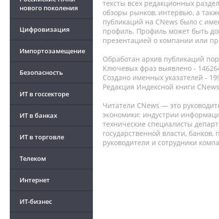
тексты всех редакционных раздел
нового поколения
обзоры рынков, интервью, а такж
публикаций на CNews было с име
Цифровизация
профиль. Профиль может быть до
презентацией о компании или про
Импортозамещение
Обработан архив публикаций порт
Ключевых фраз выявлено - 146264
Безопасность
Создано именных указателей - 19
Редакция Индексной книги CNews
ИТ в госсекторе
Читатели CNews — это руководит
экономики: индустрии информаци
ИТ в банках
технические специалисты депар
государственной власти, банков,
ИТ в торговле
руководители и сотрудники комп
Телеком
Интернет
ИТ-бизнес