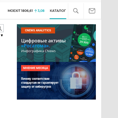
MOEXIT
1806,61
3,08
КАТАЛОГ
CNEWS ANALYTICS
▼
Цифровые активы
«Росатома».
Инфографика CNews
МНЕНИЕ МЕСЯЦА
Почему соответствие
стандартам не гарантирует
защиту от киберугроз