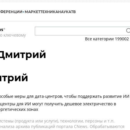
НФЕРЕНЦИИ
МАРКЕТ
ТЕХНИКА
НАУКА
ТВ
ws
*
по ключевому
Все категории
199002
 Дмитрий
итрий
 особые меры для дата-центров, чтобы поддержать развитие ИИ
-центры для ИИ могут получить дешевое электричество в
ргетических зонах
темы (продукта или услуги), технологии, персоны и т.п.
 анализа архива публикаций портала CNews. Обрабатываются