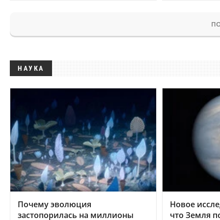
ПО
НАУКА
Почему эволюция
Новое иссле
застопорилась на миллионы
что Земля п