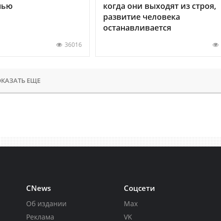
нью
когда они выходят из строя,
развитие человека
останавливается
36016
КАЗАТЬ ЕЩЕ
CNews
Соцсети
Об издании
Max
Реклама
VK