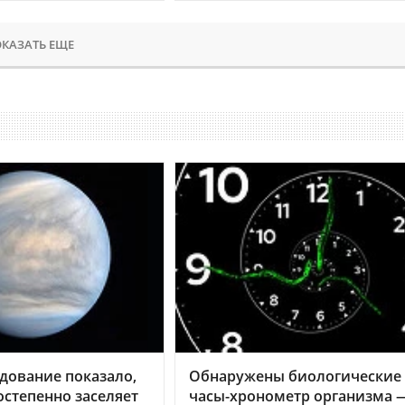
КАЗАТЬ ЕЩЕ
дование показало,
Обнаружены биологические
остепенно заселяет
часы-хронометр организма 