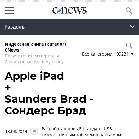
Разделы
Индексная книга (каталог)
CNews
*
Все категории
199231
▼
Получите все материалы
CNews по ключевому слову
Apple iPad
+
Saunders Brad -
Сондерс Брэд
Разработан новый стандарт USB с
13.08.2014
симметричным кабелем и разъемом