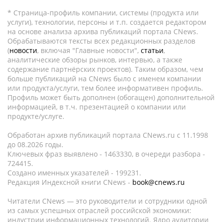
* Страница-профиль компании, системы (продукта или
услуги), технологии, персоны и т.п. создается редактором
на основе анализа архива публикаций портала CNews.
Обрабатываются тексты всех редакционных разделов
(
новости
, включая "Главные новости",
статьи
,
аналитические обзоры рынков, интервью, а также
содержание партнёрских проектов). Таким образом, чем
больше публикаций на CNews было с именем компании
или продукта/услуги, тем более информативен профиль.
Профиль может быть дополнен (обогащен) дополнительной
информацией, в т.ч. презентацией о компании или
продукте/услуге.
Обработан архив публикаций портала CNews.ru c 11.1998
до 08.2026 годы.
Ключевых фраз выявлено - 1463330, в очереди разбора -
724415.
Создано именных указателей - 199231.
Редакция Индексной книги CNews -
book@cnews.ru
Читатели CNews — это руководители и сотрудники одной
из самых успешных отраслей российской экономики:
индустрии информационных технологий. Ядро аудитории