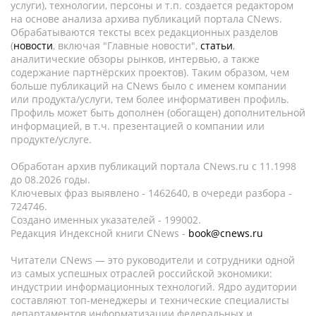
услуги), технологии, персоны и т.п. создается редактором
на основе анализа архива публикаций портала CNews.
Обрабатываются тексты всех редакционных разделов
(
новости
, включая "Главные новости",
статьи
,
аналитические обзоры рынков, интервью, а также
содержание партнёрских проектов). Таким образом, чем
больше публикаций на CNews было с именем компании
или продукта/услуги, тем более информативен профиль.
Профиль может быть дополнен (обогащен) дополнительной
информацией, в т.ч. презентацией о компании или
продукте/услуге.
Обработан архив публикаций портала CNews.ru c 11.1998
до 08.2026 годы.
Ключевых фраз выявлено - 1462640, в очереди разбора -
724746.
Создано именных указателей - 199002.
Редакция Индексной книги CNews -
book@cnews.ru
Читатели CNews — это руководители и сотрудники одной
из самых успешных отраслей российской экономики:
индустрии информационных технологий. Ядро аудитории
составляют топ-менеджеры и технические специалисты
департаментов информатизации федеральных и