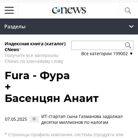
Разделы
Индексная книга (каталог)
CNews
*
Все категории
199002
▼
Получите все материалы
CNews по ключевому слову
Fura - Фура
+
Басенцян Анаит
ИТ-стартап сына Газманова задолжал
07.05.2025
десятки миллионов по налогам
* Страница-профиль компании, системы (продукта или