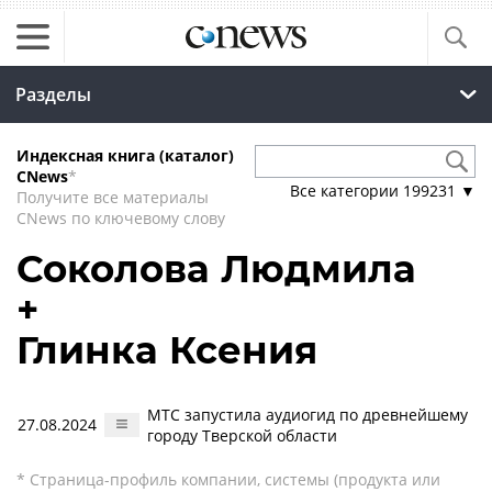
Разделы
Индексная книга (каталог)
CNews
*
Все категории
199231
▼
Получите все материалы
CNews по ключевому слову
Соколова Людмила
+
Глинка Ксения
МТС запустила аудиогид по древнейшему
27.08.2024
городу Тверской области
* Страница-профиль компании, системы (продукта или