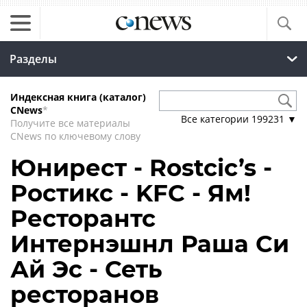
Разделы
Индексная книга (каталог)
CNews
*
Все категории
199231
▼
Получите все материалы
CNews по ключевому слову
Юнирест - Rostcic’s -
Ростикс - KFC - Ям!
Ресторантс
Интернэшнл Раша Си
Ай Эс - Сеть
ресторанов