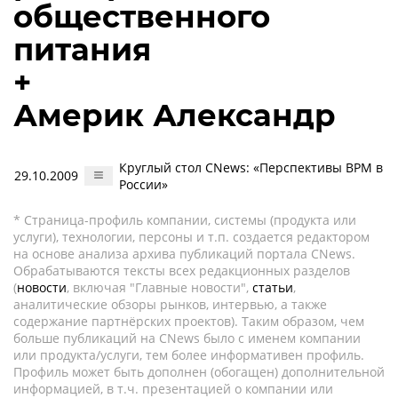
общественного
питания
+
Америк Александр
Круглый стол CNews: «Перспективы BPM в
29.10.2009
России»
* Страница-профиль компании, системы (продукта или
услуги), технологии, персоны и т.п. создается редактором
на основе анализа архива публикаций портала CNews.
Обрабатываются тексты всех редакционных разделов
(
новости
, включая "Главные новости",
статьи
,
аналитические обзоры рынков, интервью, а также
содержание партнёрских проектов). Таким образом, чем
больше публикаций на CNews было с именем компании
или продукта/услуги, тем более информативен профиль.
Профиль может быть дополнен (обогащен) дополнительной
информацией, в т.ч. презентацией о компании или