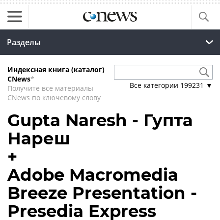
Разделы
Индексная книга (каталог)
CNews
*
Все категории
199231
▼
Получите все материалы
CNews по ключевому слову
Gupta Naresh - Гупта
Нареш
+
Adobe Macromedia
Breeze Presentation -
Presedia Express