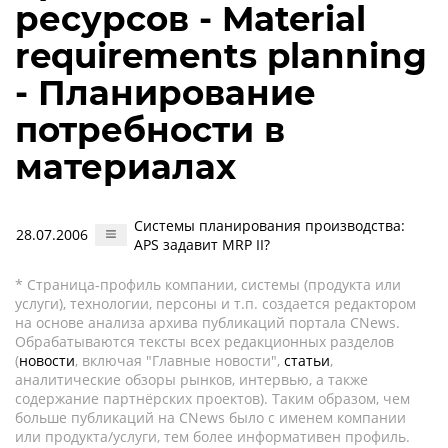
ресурсов - Material
requirements planning
- Планирование
потребности в
материалах
Системы планирования производства:
28.07.2006
APS задавит MRP II?
* Страница-профиль компании, системы (продукта или
услуги), технологии, персоны и т.п. создается редактором
на основе анализа архива публикаций портала CNews.
Обрабатываются тексты всех редакционных разделов
(
новости
, включая "Главные новости",
статьи
,
аналитические обзоры рынков, интервью, а также
содержание партнёрских проектов). Таким образом, чем
больше публикаций на CNews было с именем компании
или продукта/услуги, тем более информативен профиль.