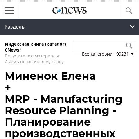
Разделы
Индексная книга (каталог)
CNews
*
Все категории
199231
▼
Получите все материалы
CNews по ключевому слову
Миненок Елена
+
MRP - Manufacturing
Resource Planning -
Планирование
производственных