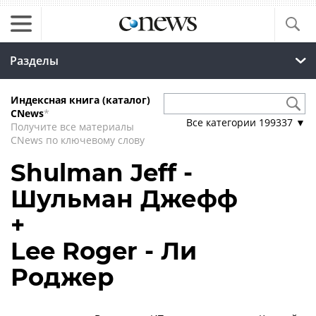
Разделы
Индексная книга (каталог)
CNews
*
Все категории
199337
▼
Получите все материалы
CNews по ключевому слову
Shulman Jeff -
Шульман Джефф
+
Lee Roger - Ли
Роджер