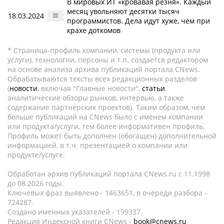
В мировых ИТ «кровавая резня». Каждый
месяц увольняют десятки тысяч
18.03.2024
программистов. Дела идут хуже, чем при
крахе доткомов
* Страница-профиль компании, системы (продукта или
услуги), технологии, персоны и т.п. создается редактором
на основе анализа архива публикаций портала CNews.
Обрабатываются тексты всех редакционных разделов
(
новости
, включая "Главные новости",
статьи
,
аналитические обзоры рынков, интервью, а также
содержание партнёрских проектов). Таким образом, чем
больше публикаций на CNews было с именем компании
или продукта/услуги, тем более информативен профиль.
Профиль может быть дополнен (обогащен) дополнительной
информацией, в т.ч. презентацией о компании или
продукте/услуге.
Обработан архив публикаций портала CNews.ru c 11.1998
до 08.2026 годы.
Ключевых фраз выявлено - 1463651, в очереди разбора -
724287.
Создано именных указателей - 199337.
Редакция Индексной книги CNews -
book@cnews.ru