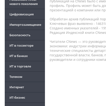
публикаций на CNews было с име
нового поколения
профиль. Профиль может быть до
презентацией о компании или про
Цифровизация
Обработан архив публикаций порт
Ключевых фраз выявлено - 146318
Импортозамещение
Создано именных указателей - 19
Редакция Индексной книги CNews
Безопасность
Читатели CNews — это руководит
ИТ в госсекторе
экономики: индустрии информаци
технические специалисты депар
государственной власти, банков,
ИТ в банках
руководители и сотрудники комп
ИТ в торговле
Телеком
Интернет
ИТ-бизнес