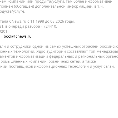
нем компании или продукта/услуги, тем более информативен
полнен (обогащен) дополнительной информацией, в т.ч.
дукте/услуге.
ала CNews.ru c 11.1998 до 08.2026 годы.
1, в очереди разбора - 724410.
9201.
 -
book@cnews.ru
ели и сотрудники одной из самых успешных отраслей российск
онных технологий. Ядро аудитории составляют топ-менеджеры
таментов информатизации федеральных и региональных орган
 промышленных компаний, розничных сетей, а также
аний-поставщиков информационных технологий и услуг связи.