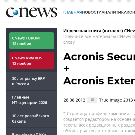
ГЛАВНАЯ
НОВОСТИ
АНАЛИТИКА
КО
Индексная книга (каталог) CNe
Получите все материалы CNews 
CNews FORUM
слову
12 ноября
Acronis Secu
CNews AWARDS
12 ноября
+
Acronis Exte
30 лет рынку ERP
в России
Главные
28.08.2012
True Image 2013
ИТ-сценарии
2026
* Страница-профиль компании, сис
10 лет российского
создается редактором на основе
бэкапа
тексты всех редакционных раздел
обзоры рынков, интервью, а такж
Российские ПАКи