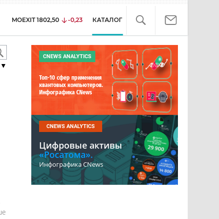
MOEXIT
1802,50
-0,23
КАТАЛОГ
CNEWS ANALYTICS
▼
Топ-10 сфер применения
квантовых компьютеров.
Инфографика CNews
CNEWS ANALYTICS
Цифровые активы
«Росатома».
Инфографика CNews
е
ше