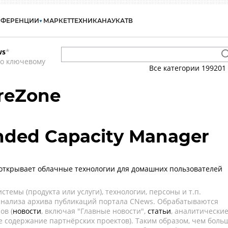
НФЕРЕНЦИИ
МАРКЕТ
ТЕХНИКА
НАУКА
ТВ
ws
*
по ключевому
Все категории
199201
reZone
nded Capacity Manager
 открывает облачные технологии для домашних пользователей
темы (продукта или услуги), технологии, персоны и т.п.
 анализа архива публикаций портала CNews. Обрабатываются
ов (
новости
, включая "Главные новости",
статьи
, аналитически
е содержание партнёрских проектов). Таким образом, чем боль