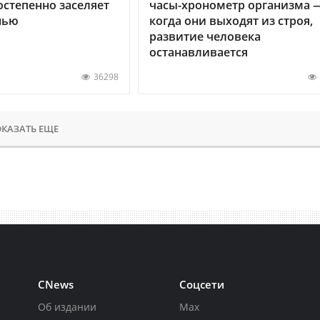
остепенно заселяет
часы-хронометр организма 
нью
когда они выходят из строя,
развитие человека
останавливается
36298
КАЗАТЬ ЕЩЕ
CNews
Соцсети
Об издании
Max