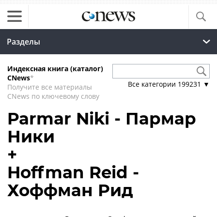
Разделы
Индексная книга (каталог)
CNews
*
Все категории
199231
▼
Получите все материалы
CNews по ключевому слову
Parmar Niki - Пармар
Ники
+
Hoffman Reid -
Хоффман Рид