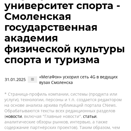
университет спорта -
Смоленская
государственная
академия
физической культуры
спорта и туризма
«МегаФон» ускорил сеть 4G в ведущих
31.01.2025
вузах Смоленска
* Страница-профиль компании, системы (продукта или
услуги), технологии, персоны и т.п. создается редактором
на основе анализа архива публикаций портала CNews.
Обрабатываются тексты всех редакционных разделов
(
новости
, включая "Главные новости",
статьи
,
аналитические обзоры рынков, интервью, а также
содержание партнёрских проектов). Таким образом, чем