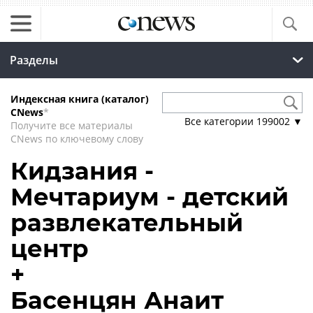
Разделы
Индексная книга (каталог)
CNews
*
Все категории
199002
▼
Получите все материалы
CNews по ключевому слову
Кидзания -
Мечтариум - детский
развлекательный
центр
+
Басенцян Анаит