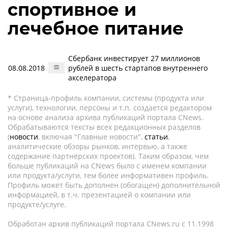
спортивное и
лечебное питание
Сбербанк инвестирует 27 миллионов
08.08.2018
рублей в шесть стартапов внутреннего
акселератора
* Страница-профиль компании, системы (продукта или
услуги), технологии, персоны и т.п. создается редактором
на основе анализа архива публикаций портала CNews.
Обрабатываются тексты всех редакционных разделов
(
новости
, включая "Главные новости",
статьи
,
аналитические обзоры рынков, интервью, а также
содержание партнёрских проектов). Таким образом, чем
больше публикаций на CNews было с именем компании
или продукта/услуги, тем более информативен профиль.
Профиль может быть дополнен (обогащен) дополнительной
информацией, в т.ч. презентацией о компании или
продукте/услуге.
Обработан архив публикаций портала CNews.ru c 11.1998