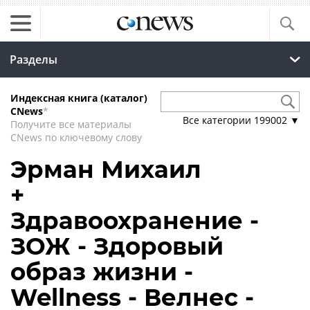
Разделы
Индексная книга (каталог)
CNews
*
Все категории
199002
▼
Получите все материалы
CNews по ключевому слову
Эрман Михаил
+
Здравоохранение -
ЗОЖ - Здоровый
образ жизни -
Wellness - Велнес -