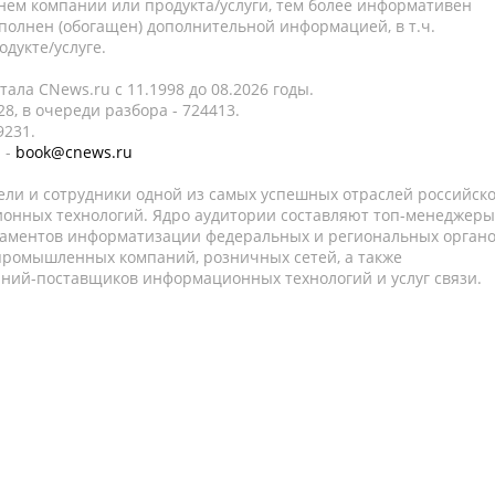
нем компании или продукта/услуги, тем более информативен
полнен (обогащен) дополнительной информацией, в т.ч.
дукте/услуге.
ала CNews.ru c 11.1998 до 08.2026 годы.
8, в очереди разбора - 724413.
9231.
 -
book@cnews.ru
ели и сотрудники одной из самых успешных отраслей российск
онных технологий. Ядро аудитории составляют топ-менеджеры
таментов информатизации федеральных и региональных орган
 промышленных компаний, розничных сетей, а также
аний-поставщиков информационных технологий и услуг связи.