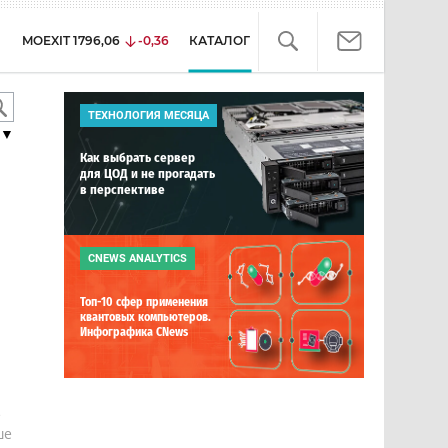
MOEXIT
1796,06
-0,36
КАТАЛОГ
ТЕХНОЛОГИЯ МЕСЯЦА
▼
Как выбрать сервер
для ЦОД и не прогадать
в перспективе
CNEWS ANALYTICS
Топ-10 сфер применения
квантовых компьютеров.
Инфографика CNews
е
ше