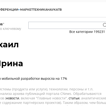
НФЕРЕНЦИИ
МАРКЕТ
ТЕХНИКА
НАУКА
ТВ
ws
*
по ключевому
Все категории
199231
хаил
Ирина
 мобильной разработки выросла на 17%
темы (продукта или услуги), технологии, персоны и т.п.
 анализа архива публикаций портала CNews. Обрабатываются
ов (
новости
, включая "Главные новости",
статьи
, аналитически
е содержание партнёрских проектов). Таким образом, чем боль