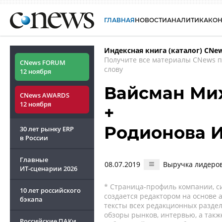
ГЛАВНАЯ
НОВОСТИ
АНАЛИТИКА
КО
Индексная книга (каталог) CNe
Получите все материалы CNews 
CNews FORUM
слову
12 ноября
Вайсман Ми
CNews AWARDS
12 ноября
+
Родионова 
30 лет рынку ERP
в России
Главные
08.07.2019
Выручка лидеров
ИТ-сценарии
2026
* Страница-профиль компании, сис
10 лет российского
создается редактором на основе
бэкапа
тексты всех редакционных раздел
обзоры рынков, интервью, а такж
Российские ПАКи