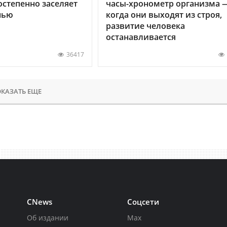
остепенно заселяет
часы-хронометр организма 
нью
когда они выходят из строя,
развитие человека
останавливается
36417
КАЗАТЬ ЕЩЕ
CNews
Соцсети
Об издании
Max