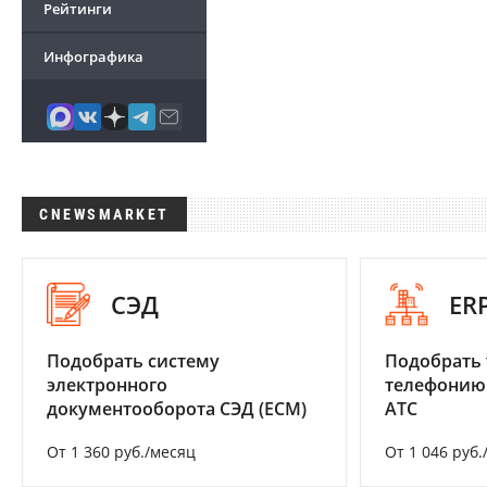
Рейтинги
Инфографика
CNEWSMARKET
СЭД
ER
Подобрать систему
Подобрать 
электронного
телефонию
документооборота СЭД (ECM)
АТС
От 1 360 руб./месяц
От 1 046 руб.