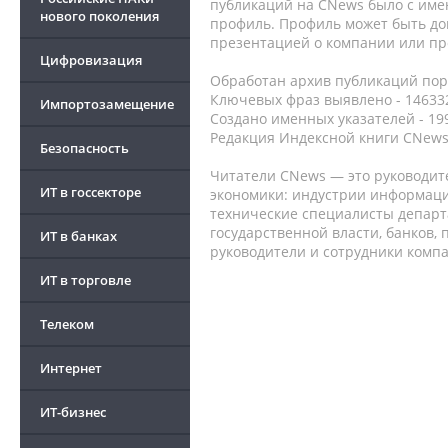
публикаций на CNews было с име
нового поколения
профиль. Профиль может быть до
презентацией о компании или про
Цифровизация
Обработан архив публикаций порт
Ключевых фраз выявлено - 146332
Импортозамещение
Создано именных указателей - 19
Редакция Индексной книги CNews
Безопасность
Читатели CNews — это руководит
ИТ в госсекторе
экономики: индустрии информаци
технические специалисты депар
государственной власти, банков,
ИТ в банках
руководители и сотрудники комп
ИТ в торговле
Телеком
Интернет
ИТ-бизнес