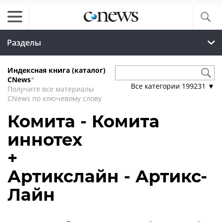
Разделы
Индексная книга (каталог)
CNews
*
Все категории
199231
▼
Получите все материалы
CNews по ключевому слову
Комита - Комита
иннотех
+
Артикслайн - Артикс-
Лайн